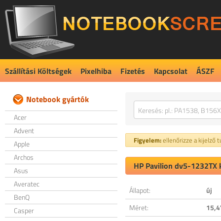
Szállítási Költségek
Pixelhiba
Fizetés
Kapcsolat
ÁSZF
Notebook gyártók
Acer
Advent
Figyelem:
ellenőrizze a kijelző 
Apple
Archos
HP Pavilion dv5-1232TX k
Asus
Averatec
Állapot:
új
BenQ
Méret:
15,4
Casper