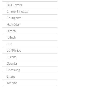
BOE-hydis
Chimei InnoLux
Chunghwa
HannStar
Hitachi
IDTech
IVO
LG/Philips
Lucom
Quanta
Samsung
Sharp
Toshiba