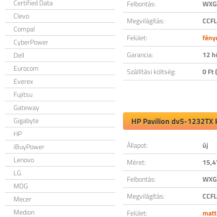
Certified Data
Felbontás:
WXGA
Clevo
Megvilágítás:
CCFL
Compal
Felület:
fény
CyberPower
Garancia:
12 h
Dell
Eurocom
Szállítási költség:
0 Ft (
Everex
Fujitsu
Gateway
Gigabyte
HP Pavilion dv5-1232TX k
HP
Állapot:
új
iBuyPower
Lenovo
Méret:
15,4
LG
Felbontás:
WXGA
MDG
Megvilágítás:
CCFL
Mecer
Medion
Felület:
matt