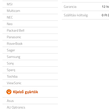
MSI
Garancia:
12 h
Multicom
Szállítási költség:
0 Ft (
NEC
Neo
Packard Bell
Panasonic
RoverBook
Sager
Samsung
Sony
Sparq
Toshiba
ViewSonic
Kijelző gyártók
Asus
AU Optronics