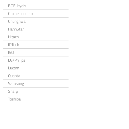
BOE-hydis
Chimei InnoLux
Chunghwa
HannStar
Hitachi
IDTech
IVO
LG/Philips
Lucom
Quanta
Samsung
Sharp
Toshiba