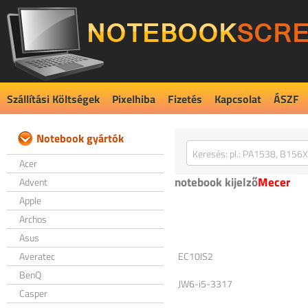
Szállítási Költségek
Pixelhiba
Fizetés
Kapcsolat
ÁSZF
Notebook gyártók
Acer
notebook kijelző
Mecer
Advent
Apple
Archos
Asus
Averatec
EC10IS2
BenQ
JW6-i5-3317
Casper