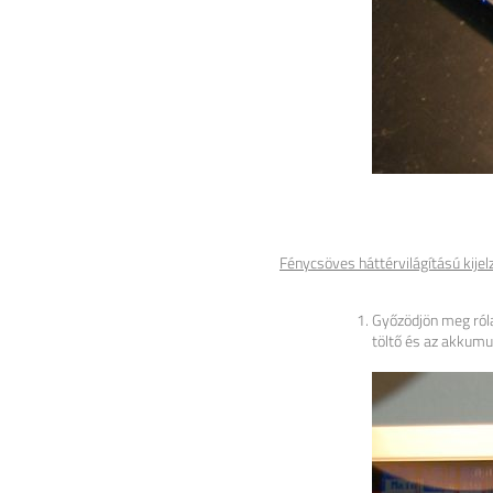
Fénycsöves háttérvilágítású kijelz
Győzödjön meg róla,
töltő és az akkumul