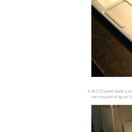
Az LCD panel olalán a z
van a zsanérral így az L