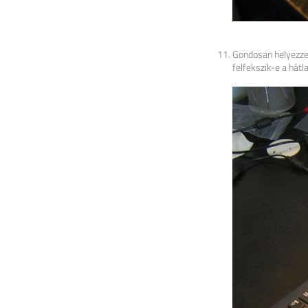
Gondosan helyezze 
felfekszik-e a hát