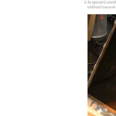
Az egyszerű szerel
található csavarok 