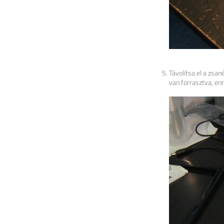
Távolítsa el a zsan
van forrasztva, enn