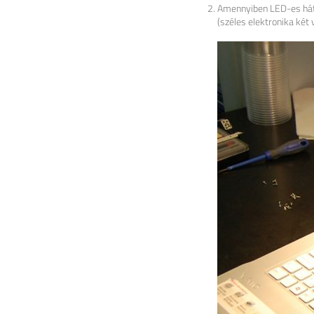
Amennyiben LED-es háttér
(széles elektronika két