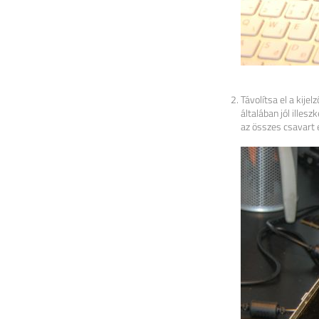
Távolítsa el a kije
általában jól illes
az összes csavart e