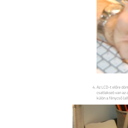
Az LCD-t előre dönt
csatlakozó van az 
külön a fénycső (all