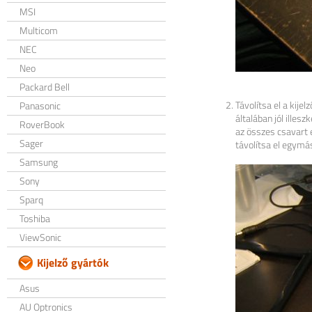
MSI
Multicom
NEC
Neo
Packard Bell
Távolítsa el a kije
Panasonic
általában jól illes
RoverBook
az összes csavart 
Sager
távolítsa el egymás
Samsung
Sony
Sparq
Toshiba
ViewSonic
Kijelző gyártók
Asus
AU Optronics