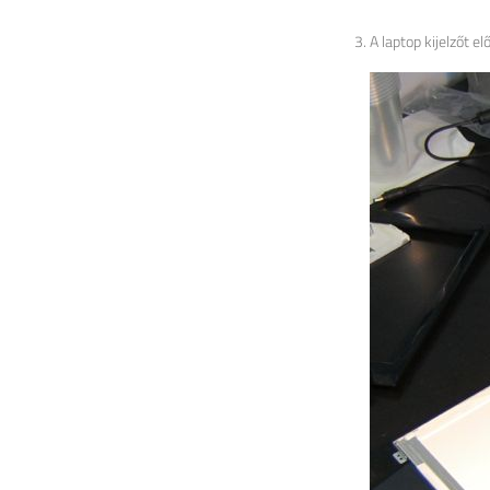
A laptop kijelzőt el