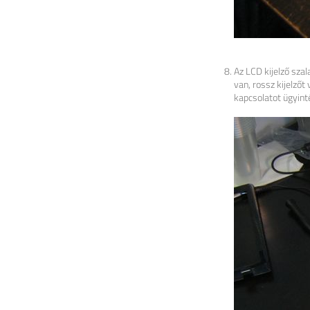
Az LCD kijelző szal
van, rossz kijelzőt
kapcsolatot ügyint