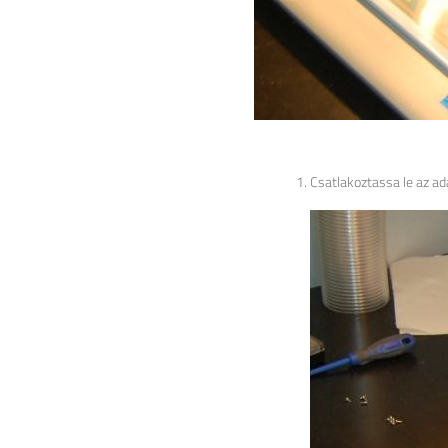
Csatlakoztassa le az ada