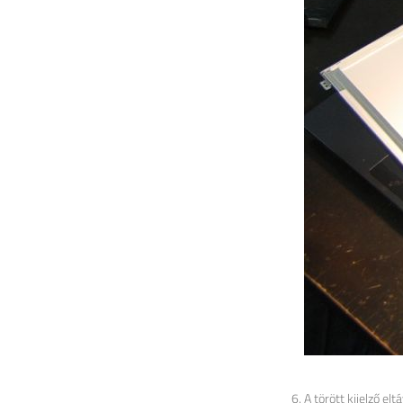
A törött kijelző el