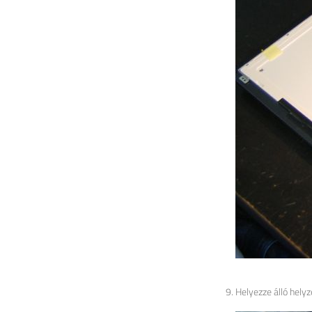
Helyezze álló helyz