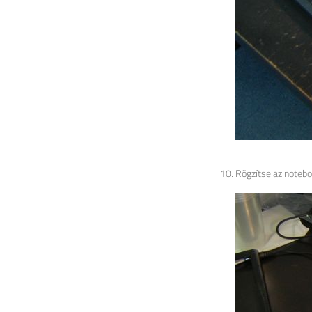
Rögzítse az noteboo