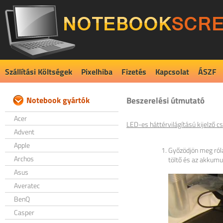
Szállítási Költségek
Pixelhiba
Fizetés
Kapcsolat
ÁSZF
Notebook gyártók
Beszerelési útmutató
Acer
LED-es háttérvilágítású kijelző cs
Advent
Apple
Győzödjön meg róla,
Archos
töltő és az akkumul
Asus
Averatec
BenQ
Casper