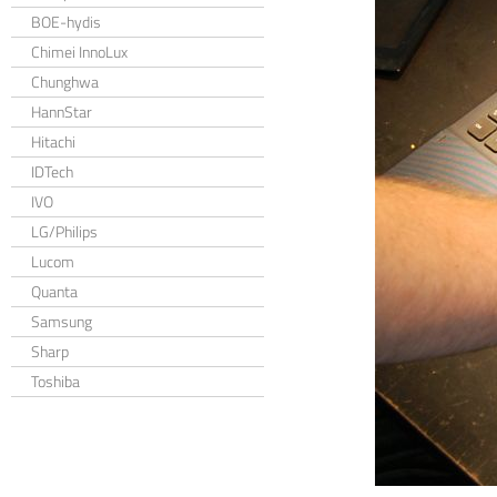
BOE-hydis
Chimei InnoLux
Chunghwa
HannStar
Hitachi
IDTech
IVO
LG/Philips
Lucom
Quanta
Samsung
Sharp
Toshiba