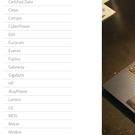
Certified Data
Clevo
Compal
CyberPower
Dell
Eurocom
Everex
Fujitsu
Gateway
Gigabyte
HP
iBuyPower
Lenovo
LG
MDG
Mecer
Medion