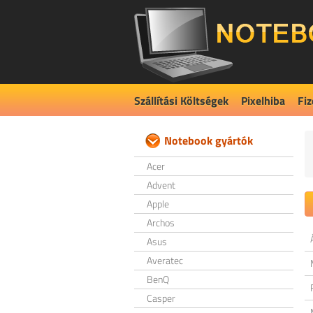
Szállítási Költségek
Pixelhiba
Fiz
Notebook gyártók
Acer
Advent
Apple
Archos
Asus
Averatec
BenQ
Casper