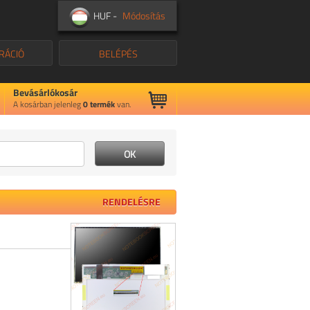
HUF -
Módosítás
RÁCIÓ
BELÉPÉS
Bevásárlókosár
A kosárban jelenleg
0
termék
van.
RENDELÉSRE