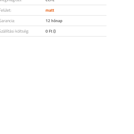
Felület:
matt
Garancia:
12 hónap
Szállítási költség:
0 Ft ()