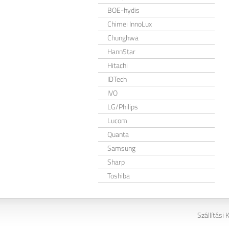
BOE-hydis
Chimei InnoLux
Chunghwa
HannStar
Hitachi
IDTech
IVO
LG/Philips
Lucom
Quanta
Samsung
Sharp
Toshiba
Szállítási 