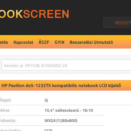
REGISZT
etés
Kapcsolat
ÁSZF
GYIK
Beszerelési útmutató
HP
Pavilion dv5-1232TX
kompatibilis notebook LCD kijelző
Állapot:
új
Méret:
15,4" szélesvásznú - 16:10
Felbontás:
WXGA (1280x800)
Megvilágítás:
CCFL