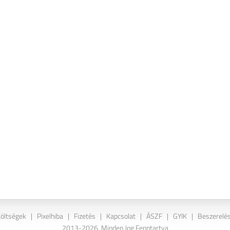
Költségek
|
Pixelhiba
|
Fizetés
|
Kapcsolat
|
ÁSZF
|
GYIK
|
Beszerelés
2013-2026. Minden Jog Fenntartva