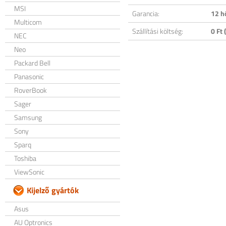
MSI
Garancia:
12 h
Multicom
Szállítási költség:
0 Ft (
NEC
Neo
Packard Bell
Panasonic
RoverBook
Sager
Samsung
Sony
Sparq
Toshiba
ViewSonic
Kijelző gyártók
Asus
AU Optronics