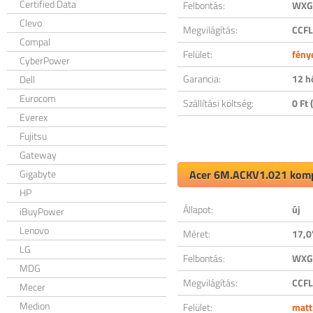
Certified Data
Felbontás:
WXGA
Clevo
Megvilágítás:
CCFL
Compal
Felület:
fény
CyberPower
Garancia:
12 h
Dell
Eurocom
Szállítási költség:
0 Ft (
Everex
Fujitsu
Gateway
Gigabyte
Acer 6M.ACKV1.021 kompa
HP
Állapot:
új
iBuyPower
Lenovo
Méret:
17,0
LG
Felbontás:
WXGA
MDG
Megvilágítás:
CCFL
Mecer
Medion
Felület:
matt