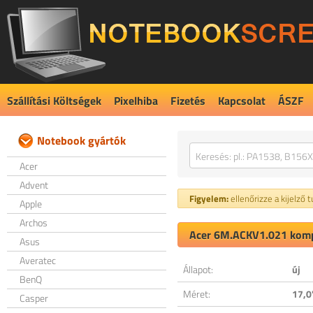
Szállítási Költségek
Pixelhiba
Fizetés
Kapcsolat
ÁSZF
Notebook gyártók
Acer
Advent
Figyelem:
ellenőrizze a kijelző 
Apple
Archos
Acer 6M.ACKV1.021 kompa
Asus
Averatec
Állapot:
új
BenQ
Méret:
17,0
Casper