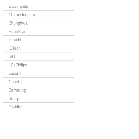
BOE-hydis
Chimei InnoLux
Chunghwa
HannStar
Hitachi
IDTech
IVO
LG/Philips
Lucom
Quanta
Samsung
Sharp
Toshiba