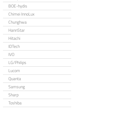
BOE-hydis
Chimei InnoLux
Chunghwa
HannStar
Hitachi
IDTech
IVO
LG/Philips
Lucom
Quanta
Samsung
Sharp
Toshiba