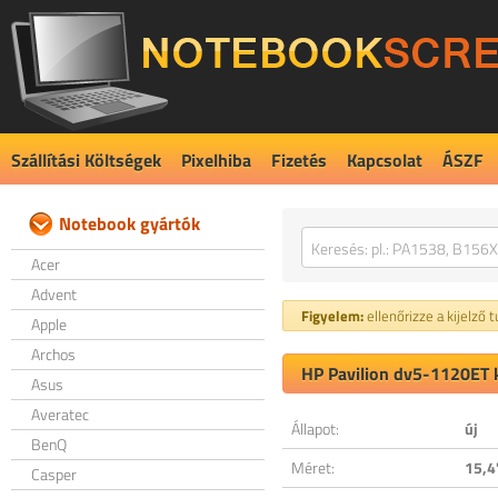
Szállítási Költségek
Pixelhiba
Fizetés
Kapcsolat
ÁSZF
Notebook gyártók
Acer
Advent
Figyelem:
ellenőrizze a kijelző 
Apple
Archos
HP Pavilion dv5-1120ET k
Asus
Averatec
Állapot:
új
BenQ
Méret:
15,4
Casper