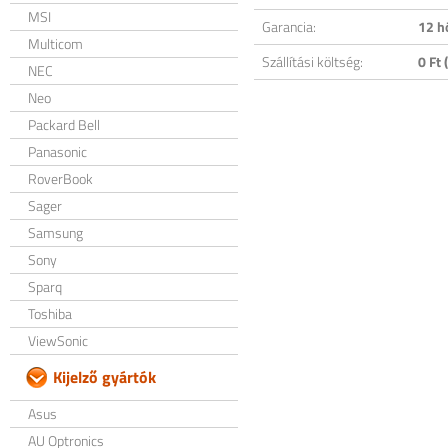
MSI
Garancia:
12 h
Multicom
Szállítási költség:
0 Ft (
NEC
Neo
Packard Bell
Panasonic
RoverBook
Sager
Samsung
Sony
Sparq
Toshiba
ViewSonic
Kijelző gyártók
Asus
AU Optronics