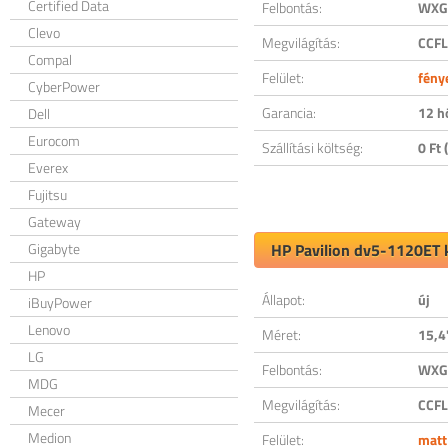
Certified Data
Felbontás:
WXGA
Clevo
Megvilágítás:
CCFL
Compal
Felület:
fény
CyberPower
Garancia:
12 h
Dell
Eurocom
Szállítási költség:
0 Ft (
Everex
Fujitsu
Gateway
Gigabyte
HP Pavilion dv5-1120ET k
HP
Állapot:
új
iBuyPower
Lenovo
Méret:
15,4
LG
Felbontás:
WXGA
MDG
Megvilágítás:
CCFL
Mecer
Medion
Felület:
matt