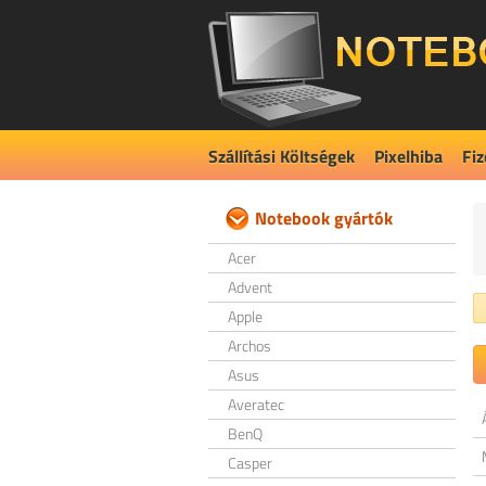
Szállítási Költségek
Pixelhiba
Fiz
Notebook gyártók
Acer
Advent
Apple
Archos
Asus
Averatec
BenQ
Casper