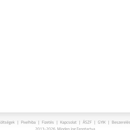
Költségek
|
Pixelhiba
|
Fizetés
|
Kapcsolat
|
ÁSZF
|
GYIK
|
Beszerelés
2013-2026. Minden Jog Fenntartva