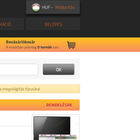
HUF -
Módosítás
RÁCIÓ
BELÉPÉS
Bevásárlókosár
A kosárban jelenleg
0
termék
van.
 a megvilágítás típusára!
RENDELÉSRE