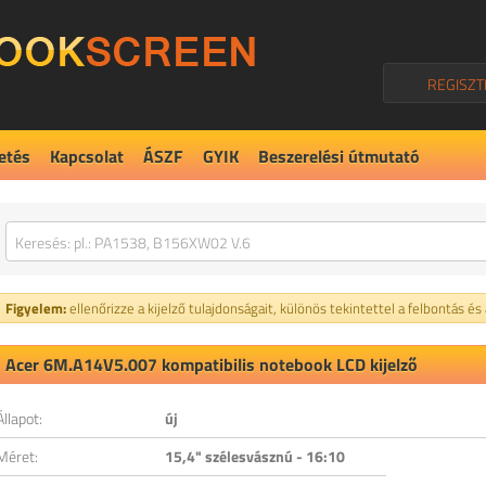
REGISZT
etés
Kapcsolat
ÁSZF
GYIK
Beszerelési útmutató
Figyelem:
ellenőrizze a kijelző tulajdonságait, különös tekintettel a felbontás és
Acer 6M.A14V5.007 kompatibilis notebook LCD kijelző
Állapot:
új
Méret:
15,4" szélesvásznú - 16:10