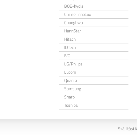
BOE-hydis
Chimei InnoLux
Chunghwa
HannStar
Hitachi
IDTech
IVO
LG/Philips
Lucom
Quanta
Samsung
Sharp
Toshiba
Szállítási 