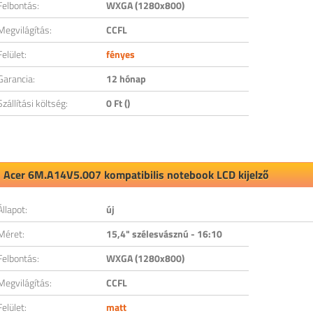
Felbontás:
WXGA (1280x800)
Megvilágítás:
CCFL
Felület:
fényes
Garancia:
12 hónap
Szállítási költség:
0 Ft ()
Acer 6M.A14V5.007 kompatibilis notebook LCD kijelző
Állapot:
új
Méret:
15,4" szélesvásznú - 16:10
Felbontás:
WXGA (1280x800)
Megvilágítás:
CCFL
Felület:
matt