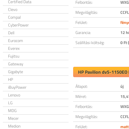
Certified Data
Felbontás:
WXGA
Clevo
Megvilágítás:
CCFL
Compal
Felület:
fény
CyberPower
Garancia:
12 h
Dell
Eurocom
Szállítási költség:
0 Ft (
Everex
Fujitsu
Gateway
Gigabyte
HP Pavilion dv5-1150EO k
HP
Állapot:
új
iBuyPower
Lenovo
Méret:
15,4
LG
Felbontás:
WXGA
MDG
Megvilágítás:
CCFL
Mecer
Medion
Felület:
matt