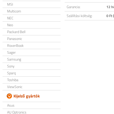
MSI
Garancia:
12 h
Multicom
Szállítási költség:
0 Ft (
NEC
Neo
Packard Bell
Panasonic
RoverBook
Sager
Samsung
Sony
Sparq
Toshiba
ViewSonic
Kijelző gyártók
Asus
AU Optronics