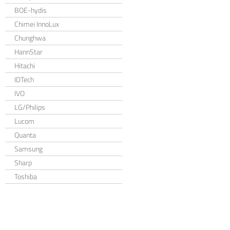
BOE-hydis
Chimei InnoLux
Chunghwa
HannStar
Hitachi
IDTech
IVO
LG/Philips
Lucom
Quanta
Samsung
Sharp
Toshiba