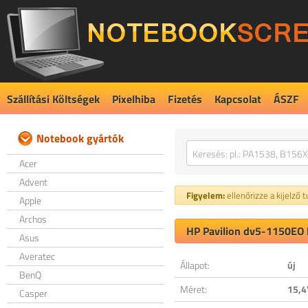
Szállítási Költségek
Pixelhiba
Fizetés
Kapcsolat
ÁSZF
Notebook gyártók
Acer
Advent
Figyelem:
ellenőrizze a kijelző 
Apple
Archos
HP Pavilion dv5-1150EO k
Asus
Averatec
Állapot:
új
BenQ
Méret:
15,4
Casper