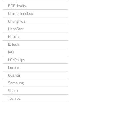
BOE-hydis
Chimei InnoLux
Chunghwa
HannStar
Hitachi
IDTech
IVO
LG/Philips
Lucom
Quanta
Samsung
Sharp
Toshiba