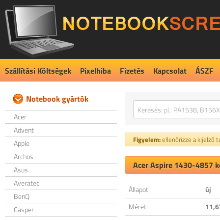
Szállítási Költségek
Pixelhiba
Fizetés
Kapcsolat
ÁSZF
Notebook gyártók
Acer
Advent
Figyelem:
ellenőrizze a kijelző 
Apple
Archos
Acer Aspire 1430-4857 ko
Asus
Averatec
Állapot:
új
BenQ
Méret:
11,6
Casper