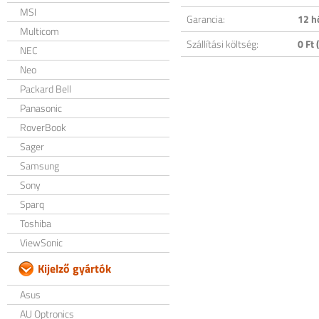
MSI
Garancia:
12 h
Multicom
Szállítási költség:
0 Ft (
NEC
Neo
Packard Bell
Panasonic
RoverBook
Sager
Samsung
Sony
Sparq
Toshiba
ViewSonic
Kijelző gyártók
Asus
AU Optronics