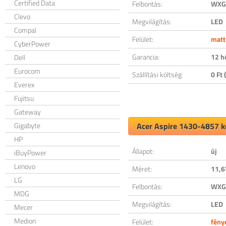
Certified Data
Felbontás:
WXGA
Clevo
Megvilágítás:
LED
Compal
Felület:
matt
CyberPower
Garancia:
12 h
Dell
Eurocom
Szállítási költség:
0 Ft (
Everex
Fujitsu
Gateway
Gigabyte
Acer Aspire 1430-4857 ko
HP
Állapot:
új
iBuyPower
Lenovo
Méret:
11,6
LG
Felbontás:
WXGA
MDG
Megvilágítás:
LED
Mecer
Medion
Felület:
fény