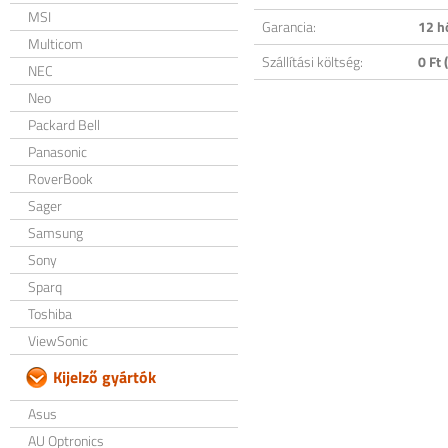
MSI
Garancia:
12 h
Multicom
Szállítási költség:
0 Ft (
NEC
Neo
Packard Bell
Panasonic
RoverBook
Sager
Samsung
Sony
Sparq
Toshiba
ViewSonic
Kijelző gyártók
Asus
AU Optronics