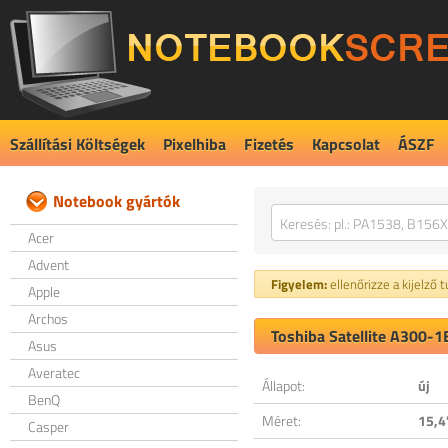
Szállítási Költségek
Pixelhiba
Fizetés
Kapcsolat
ÁSZF
Notebook gyártók
Acer
Advent
Figyelem:
ellenőrizze a kijelző 
Apple
Archos
Toshiba Satellite A300-1
Asus
Averatec
Állapot:
új
BenQ
Méret:
15,4
Casper