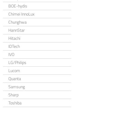
BOE-hydis
Chimei InnoLux
Chunghwa
HannStar
Hitachi
IDTech
IVO
LG/Philips
Lucom
Quanta
Samsung
Sharp
Toshiba