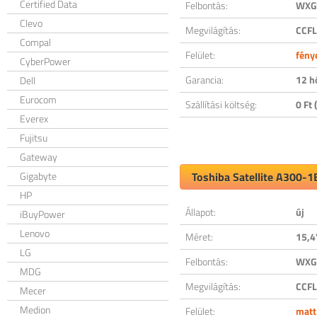
Certified Data
Felbontás:
WXGA
Clevo
Megvilágítás:
CCFL
Compal
Felület:
fény
CyberPower
Garancia:
12 h
Dell
Eurocom
Szállítási költség:
0 Ft (
Everex
Fujitsu
Gateway
Gigabyte
Toshiba Satellite A300-1
HP
Állapot:
új
iBuyPower
Lenovo
Méret:
15,4
LG
Felbontás:
WXGA
MDG
Megvilágítás:
CCFL
Mecer
Medion
Felület:
matt