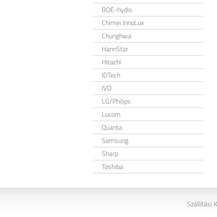
BOE-hydis
Chimei InnoLux
Chunghwa
HannStar
Hitachi
IDTech
IVO
LG/Philips
Lucom
Quanta
Samsung
Sharp
Toshiba
Szállítási 