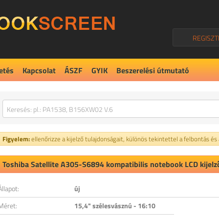
REGISZT
etés
Kapcsolat
ÁSZF
GYIK
Beszerelési útmutató
Figyelem:
ellenőrizze a kijelző tulajdonságait, különös tekintettel a felbontás és
Toshiba Satellite A305-S6894 kompatibilis notebook LCD kijelz
Állapot:
új
Méret:
15,4" szélesvásznú - 16:10