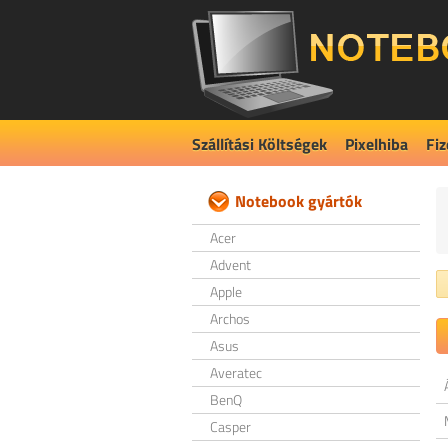
Szállítási Költségek
Pixelhiba
Fiz
Notebook gyártók
Acer
Advent
Apple
Archos
Asus
Averatec
BenQ
Casper