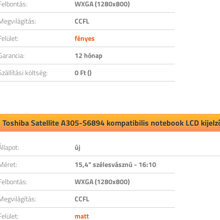
Felbontás:
WXGA (1280x800)
Megvilágítás:
CCFL
Felület:
fényes
Garancia:
12 hónap
Szállítási költség:
0 Ft ()
Toshiba Satellite A305-S6894 kompatibilis notebook LCD kijelz
Állapot:
új
Méret:
15,4" szélesvásznú - 16:10
Felbontás:
WXGA (1280x800)
Megvilágítás:
CCFL
Felület:
matt