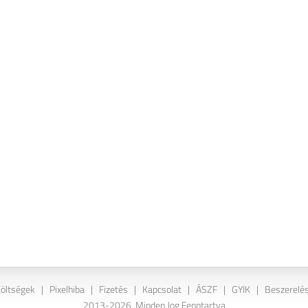
Költségek
|
Pixelhiba
|
Fizetés
|
Kapcsolat
|
ÁSZF
|
GYIK
|
Beszerelés
2013-2026. Minden Jog Fenntartva