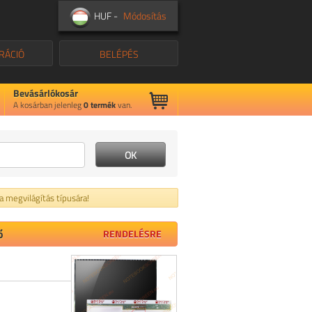
HUF -
Módosítás
RÁCIÓ
BELÉPÉS
Bevásárlókosár
A kosárban jelenleg
0
termék
van.
 a megvilágítás típusára!
ő
RENDELÉSRE