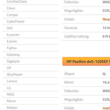
Certified Data
Felbontás:
WXGA
Clevo
Megvilágítás:
CCFL
Compal
Felület:
fény
CyberPower
Garancia:
12 h
Dell
Eurocom
Szállítási költség:
0 Ft (
Everex
Fujitsu
Gateway
Gigabyte
HP Pavilion dv5-1205EF k
HP
Állapot:
új
iBuyPower
Lenovo
Méret:
15,4
LG
Felbontás:
WXGA
MDG
Megvilágítás:
CCFL
Mecer
Medion
Felület:
matt