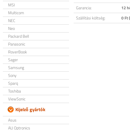
MSI
Garancia:
12 h
Multicom
Szállítási költség:
0 Ft (
NEC
Neo
Packard Bell
Panasonic
RoverBook
Sager
Samsung
Sony
Sparq
Toshiba
ViewSonic
Kijelző gyártók
Asus
AU Optronics