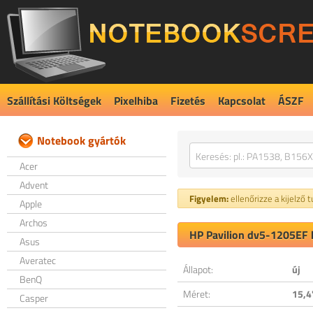
Szállítási Költségek
Pixelhiba
Fizetés
Kapcsolat
ÁSZF
Notebook gyártók
Acer
Advent
Figyelem:
ellenőrizze a kijelző 
Apple
Archos
HP Pavilion dv5-1205EF k
Asus
Averatec
Állapot:
új
BenQ
Méret:
15,4
Casper