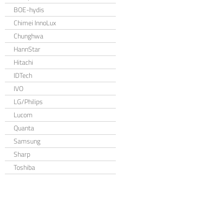
BOE-hydis
Chimei InnoLux
Chunghwa
HannStar
Hitachi
IDTech
IVO
LG/Philips
Lucom
Quanta
Samsung
Sharp
Toshiba