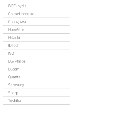
BOE-hydis
Chimei InnoLux
Chunghwa
HannStar
Hitachi
IDTech
IVO
LG/Philips
Lucom
Quanta
Samsung
Sharp
Toshiba