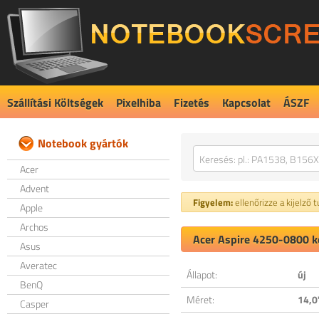
Szállítási Költségek
Pixelhiba
Fizetés
Kapcsolat
ÁSZF
Notebook gyártók
Acer
Advent
Figyelem:
ellenőrizze a kijelző 
Apple
Archos
Acer Aspire 4250-0800 ko
Asus
Averatec
Állapot:
új
BenQ
Méret:
14,0
Casper