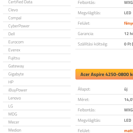
Certified Data
Felbontás:
WXGA
Clevo
Megvilágítás:
LED
Compal
Felület:
fény
CyberPower
Garancia:
12 h
Dell
Eurocom
Szállítási költség:
0 Ft (
Everex
Fujitsu
Gateway
Gigabyte
Acer Aspire 4250-0800 ko
HP
Állapot:
új
iBuyPower
Lenovo
Méret:
14,0
LG
Felbontás:
WXGA
MDG
Megvilágítás:
LED
Mecer
Medion
Felület:
matt