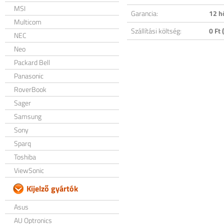
MSI
Garancia:
12 h
Multicom
Szállítási költség:
0 Ft (
NEC
Neo
Packard Bell
Panasonic
RoverBook
Sager
Samsung
Sony
Sparq
Toshiba
ViewSonic
Kijelző gyártók
Asus
AU Optronics