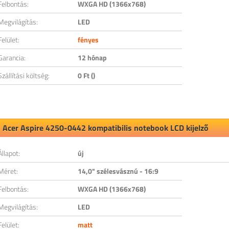
Felbontás:
WXGA HD (1366x768)
Megvilágítás:
LED
Felület:
fényes
Garancia:
12 hónap
Szállítási költség:
0 Ft ()
Acer Aspire 4250-0442 kompatibilis notebook LCD kijelző
Állapot:
új
Méret:
14,0" szélesvásznú - 16:9
Felbontás:
WXGA HD (1366x768)
Megvilágítás:
LED
Felület:
matt