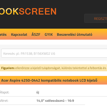
REGISZT
etés
Kapcsolat
ÁSZF
GYIK
Beszerelési útmutató
Figyelem:
ellenőrizze a kijelző tulajdonságait, különös tekintettel a felbontás és
Acer Aspire 4250-0442 kompatibilis notebook LCD kijelző
Állapot:
új
Méret:
14,0" szélesvásznú - 16:9