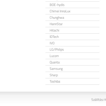
BOE-hydis
Chimei InnoLux
Chunghwa
HannStar
Hitachi
IDTech
IVO
LG/Philips
Lucom
Quanta
Samsung
Sharp
Toshiba
Szállítási 