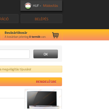
HUF -
Módosítás
RÁCIÓ
BELÉPÉS
Bevásárlókosár
A kosárban jelenleg
0
termék
van.
 a megvilágítás típusára!
RENDELÉSRE