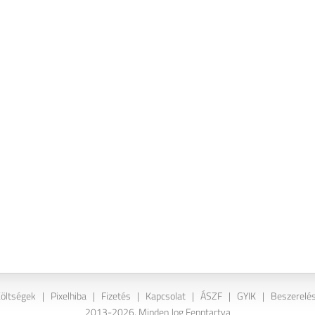
Költségek
|
Pixelhiba
|
Fizetés
|
Kapcsolat
|
ÁSZF
|
GYIK
|
Beszerelés
2013-2026. Minden Jog Fenntartva