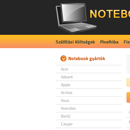
Szállítási Költségek
Pixelhiba
Fiz
Notebook gyártók
Acer
Advent
Apple
Archos
Asus
Averatec
BenQ
Casper