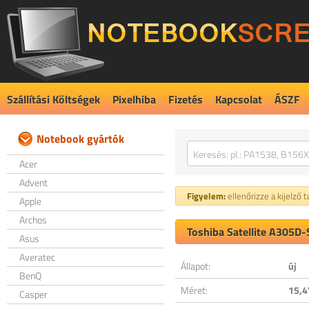
Szállítási Költségek
Pixelhiba
Fizetés
Kapcsolat
ÁSZF
Notebook gyártók
Acer
Advent
Figyelem:
ellenőrizze a kijelző 
Apple
Archos
Toshiba Satellite A305D-
Asus
Averatec
Állapot:
új
BenQ
Méret:
15,4
Casper