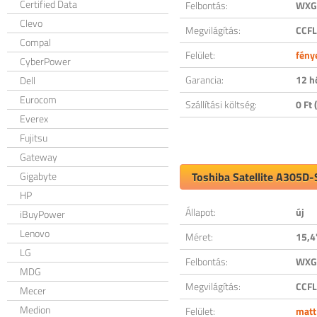
Certified Data
Felbontás:
WXGA
Clevo
Megvilágítás:
CCFL
Compal
Felület:
fény
CyberPower
Garancia:
12 h
Dell
Eurocom
Szállítási költség:
0 Ft (
Everex
Fujitsu
Gateway
Gigabyte
Toshiba Satellite A305D-
HP
Állapot:
új
iBuyPower
Lenovo
Méret:
15,4
LG
Felbontás:
WXGA
MDG
Megvilágítás:
CCFL
Mecer
Medion
Felület:
matt