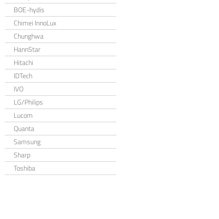
BOE-hydis
Chimei InnoLux
Chunghwa
HannStar
Hitachi
IDTech
IVO
LG/Philips
Lucom
Quanta
Samsung
Sharp
Toshiba