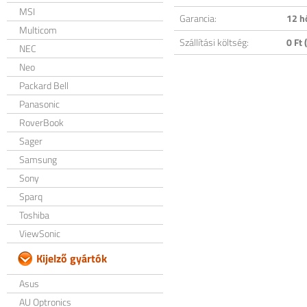
MSI
Garancia:
12 h
Multicom
Szállítási költség:
0 Ft (
NEC
Neo
Packard Bell
Panasonic
RoverBook
Sager
Samsung
Sony
Sparq
Toshiba
ViewSonic
Kijelző gyártók
Asus
AU Optronics