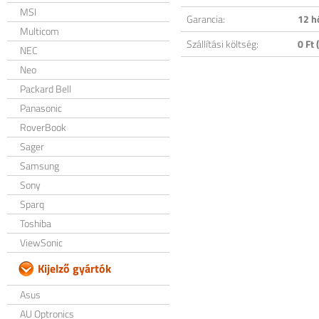
MSI
Garancia:
12 h
Multicom
Szállítási költség:
0 Ft (
NEC
Neo
Packard Bell
Panasonic
RoverBook
Sager
Samsung
Sony
Sparq
Toshiba
ViewSonic
Kijelző gyártók
Asus
AU Optronics