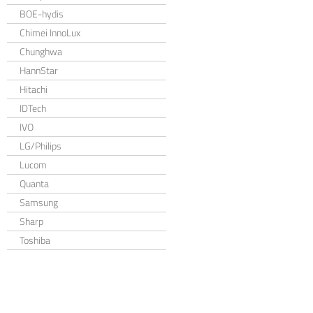
BOE-hydis
Chimei InnoLux
Chunghwa
HannStar
Hitachi
IDTech
IVO
LG/Philips
Lucom
Quanta
Samsung
Sharp
Toshiba