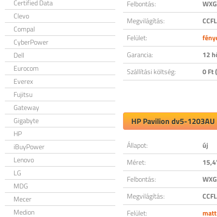
Certified Data
Felbontás:
WXGA
Clevo
Megvilágítás:
CCFL
Compal
Felület:
fény
CyberPower
Garancia:
12 h
Dell
Eurocom
Szállítási költség:
0 Ft (
Everex
Fujitsu
Gateway
Gigabyte
HP Pavilion dv5-1203AU k
HP
Állapot:
új
iBuyPower
Lenovo
Méret:
15,4
LG
Felbontás:
WXGA
MDG
Megvilágítás:
CCFL
Mecer
Medion
Felület:
matt