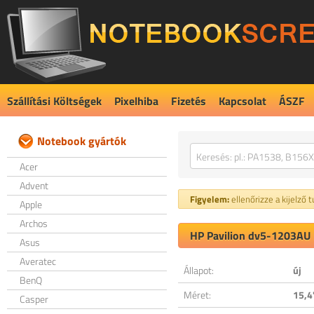
Szállítási Költségek
Pixelhiba
Fizetés
Kapcsolat
ÁSZF
Notebook gyártók
Acer
Advent
Figyelem:
ellenőrizze a kijelző 
Apple
Archos
HP Pavilion dv5-1203AU k
Asus
Averatec
Állapot:
új
BenQ
Méret:
15,4
Casper