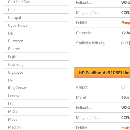
Certified Data
Felbontás:
WXGA
Clevo
Megvilágítás:
CCFL
Compal
Felület:
fény
CyberPower
Garancia:
12 h
Dell
Eurocom
Szállítási költség:
0 Ft (
Everex
Fujitsu
Gateway
Gigabyte
HP Pavilion dv5105EU kom
HP
Állapot:
új
iBuyPower
Lenovo
Méret:
15,4
LG
Felbontás:
WXGA
MDG
Megvilágítás:
CCFL
Mecer
Medion
Felület:
matt