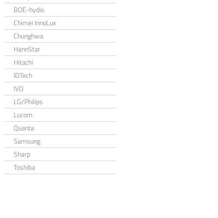
BOE-hydis
Chimei InnoLux
Chunghwa
HannStar
Hitachi
IDTech
IVO
LG/Philips
Lucom
Quanta
Samsung
Sharp
Toshiba