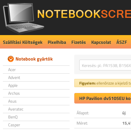
Szállítási Költségek
Pixelhiba
Fizetés
Kapcsolat
ÁSZF
Notebook gyártók
Acer
Advent
Figyelem:
ellenőrizze a kijelző 
Apple
Archos
HP Pavilion dv5105EU kom
Asus
Averatec
Állapot:
új
BenQ
Méret:
15,4
Casper