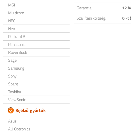
MSI
Garancia:
12 h
Multicom
Szállítási költség:
0 Ft (
NEC
Neo
Packard Bell
Panasonic
RoverBook
Sager
Samsung
Sony
Sparq
Toshiba
ViewSonic
Kijelző gyártók
Asus
AU Optronics