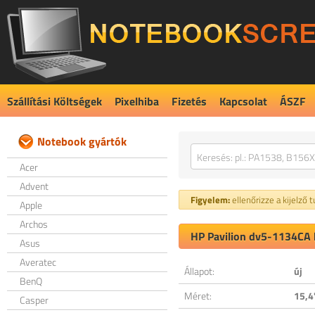
Szállítási Költségek
Pixelhiba
Fizetés
Kapcsolat
ÁSZF
Notebook gyártók
Acer
Advent
Figyelem:
ellenőrizze a kijelző 
Apple
Archos
HP Pavilion dv5-1134CA k
Asus
Averatec
Állapot:
új
BenQ
Méret:
15,4
Casper