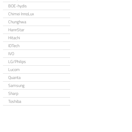
BOE-hydis
Chimei InnoLux
Chunghwa
HannStar
Hitachi
IDTech
IVO
LG/Philips
Lucom
Quanta
Samsung
Sharp
Toshiba