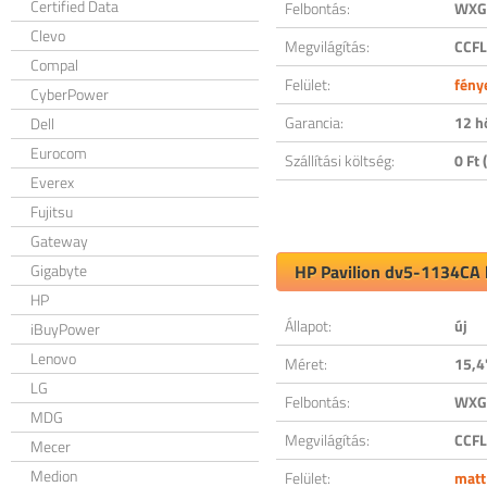
Certified Data
Felbontás:
WXGA
Clevo
Megvilágítás:
CCFL
Compal
Felület:
fény
CyberPower
Garancia:
12 h
Dell
Eurocom
Szállítási költség:
0 Ft (
Everex
Fujitsu
Gateway
Gigabyte
HP Pavilion dv5-1134CA k
HP
Állapot:
új
iBuyPower
Lenovo
Méret:
15,4
LG
Felbontás:
WXGA
MDG
Megvilágítás:
CCFL
Mecer
Medion
Felület:
matt