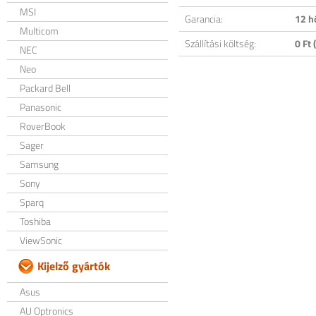
MSI
Garancia:
12 h
Multicom
Szállítási költség:
0 Ft (
NEC
Neo
Packard Bell
Panasonic
RoverBook
Sager
Samsung
Sony
Sparq
Toshiba
ViewSonic
Kijelző gyártók
Asus
AU Optronics