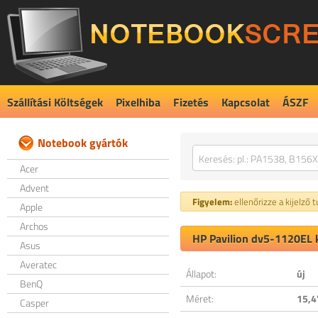
Szállítási Költségek
Pixelhiba
Fizetés
Kapcsolat
ÁSZF
Notebook gyártók
Acer
Advent
Figyelem:
ellenőrizze a kijelző 
Apple
Archos
HP Pavilion dv5-1120EL k
Asus
Averatec
Állapot:
új
BenQ
Méret:
15,4
Casper