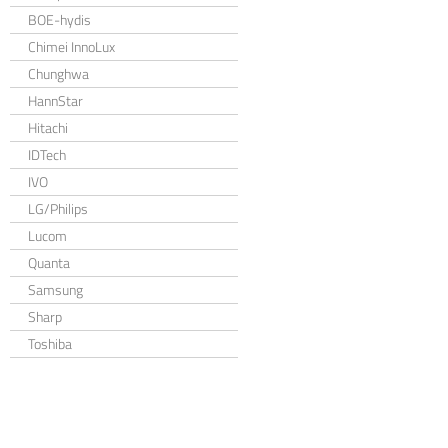
BOE-hydis
Chimei InnoLux
Chunghwa
HannStar
Hitachi
IDTech
IVO
LG/Philips
Lucom
Quanta
Samsung
Sharp
Toshiba