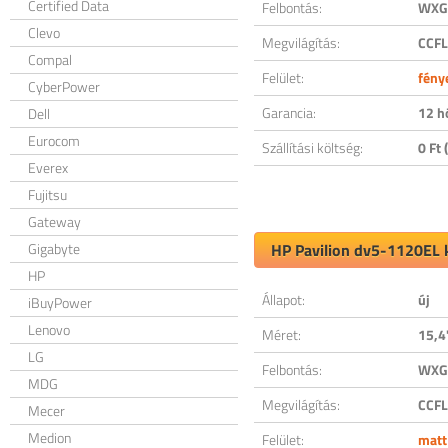
Certified Data
Felbontás:
WXGA
Clevo
Megvilágítás:
CCFL
Compal
Felület:
fény
CyberPower
Garancia:
12 h
Dell
Eurocom
Szállítási költség:
0 Ft (
Everex
Fujitsu
Gateway
Gigabyte
HP Pavilion dv5-1120EL k
HP
Állapot:
új
iBuyPower
Lenovo
Méret:
15,4
LG
Felbontás:
WXGA
MDG
Megvilágítás:
CCFL
Mecer
Medion
Felület:
matt