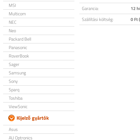
MSI
Garancia:
12 h
Multicom
Szállítási költség:
0 Ft (
NEC
Neo
Packard Bell
Panasonic
RoverBook
Sager
Samsung
Sony
Sparq
Toshiba
ViewSonic
Kijelző gyártók
Asus
AU Optronics