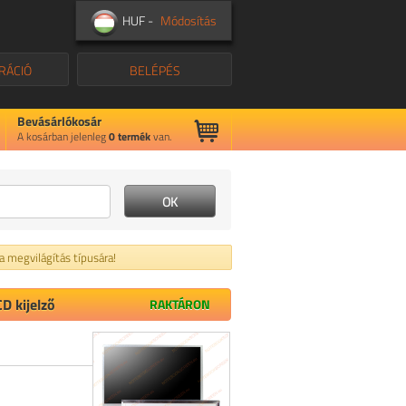
HUF -
Módosítás
RÁCIÓ
BELÉPÉS
Bevásárlókosár
A kosárban jelenleg
0
termék
van.
 a megvilágítás típusára!
D kijelző
RAKTÁRON