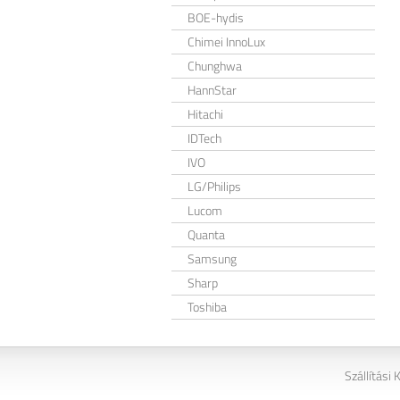
BOE-hydis
Chimei InnoLux
Chunghwa
HannStar
Hitachi
IDTech
IVO
LG/Philips
Lucom
Quanta
Samsung
Sharp
Toshiba
Szállítási 