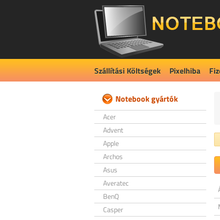
Szállítási Költségek
Pixelhiba
Fiz
Notebook gyártók
Acer
Advent
Apple
Archos
Asus
Averatec
BenQ
Casper