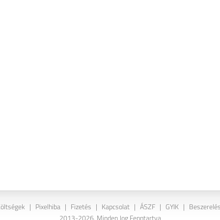
Költségek
|
Pixelhiba
|
Fizetés
|
Kapcsolat
|
ÁSZF
|
GYIK
|
Beszerelés
2013-2026. Minden Jog Fenntartva