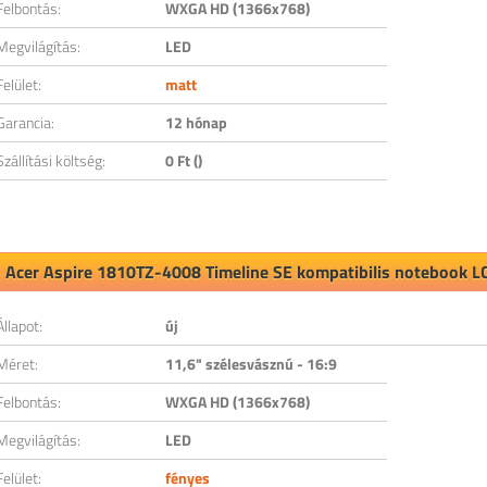
Felbontás:
WXGA HD (1366x768)
Megvilágítás:
LED
Felület:
matt
Garancia:
12 hónap
Szállítási költség:
0 Ft ()
Acer Aspire 1810TZ-4008 Timeline SE kompatibilis notebook LC
Állapot:
új
Méret:
11,6" szélesvásznú - 16:9
Felbontás:
WXGA HD (1366x768)
Megvilágítás:
LED
Felület:
fényes