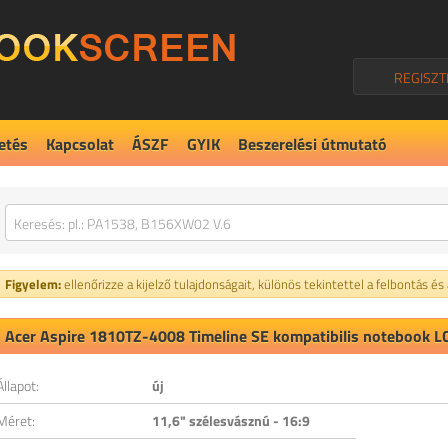
REGISZT
etés
Kapcsolat
ÁSZF
GYIK
Beszerelési útmutató
Figyelem:
ellenőrizze a kijelző tulajdonságait, különös tekintettel a felbontás és
Acer Aspire 1810TZ-4008 Timeline SE kompatibilis notebook LC
Állapot:
új
Méret:
11,6" szélesvásznú - 16:9