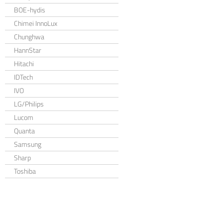
BOE-hydis
Chimei InnoLux
Chunghwa
HannStar
Hitachi
IDTech
IVO
LG/Philips
Lucom
Quanta
Samsung
Sharp
Toshiba