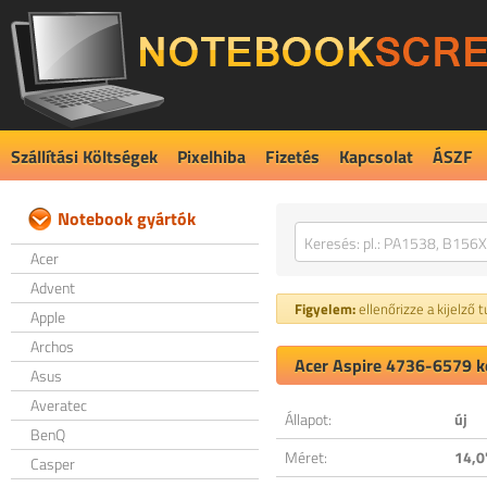
Szállítási Költségek
Pixelhiba
Fizetés
Kapcsolat
ÁSZF
Notebook gyártók
Acer
Advent
Figyelem:
ellenőrizze a kijelző 
Apple
Archos
Acer Aspire 4736-6579 ko
Asus
Averatec
Állapot:
új
BenQ
Méret:
14,0
Casper