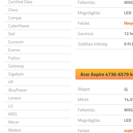
Certified Data
Felbontás:
WXGA
Clevo
Megvilágítás:
LED
Compal
Felület:
fény
CyberPower
Garancia:
12 h
Dell
Eurocom
Szállítási költség:
0 Ft (
Everex
Fujitsu
Gateway
Gigabyte
Acer Aspire 4736-6579 ko
HP
Állapot:
új
iBuyPower
Lenovo
Méret:
14,0
LG
Felbontás:
WXGA
MDG
Megvilágítás:
LED
Mecer
Medion
Felület:
matt