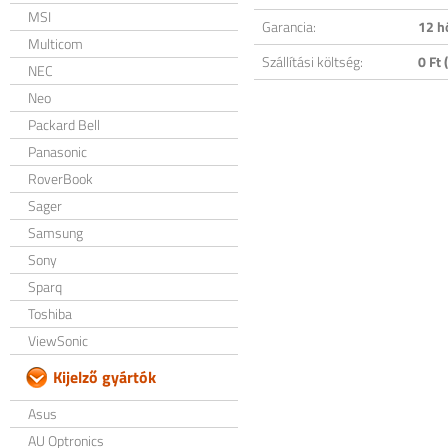
MSI
Garancia:
12 h
Multicom
Szállítási költség:
0 Ft (
NEC
Neo
Packard Bell
Panasonic
RoverBook
Sager
Samsung
Sony
Sparq
Toshiba
ViewSonic
Kijelző gyártók
Asus
AU Optronics