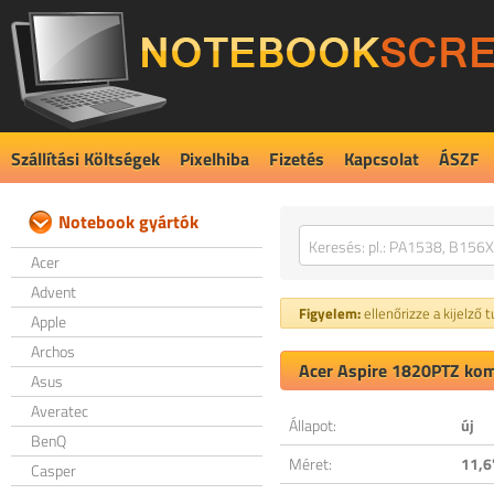
Szállítási Költségek
Pixelhiba
Fizetés
Kapcsolat
ÁSZF
Notebook gyártók
Acer
Advent
Figyelem:
ellenőrizze a kijelző 
Apple
Archos
Acer Aspire 1820PTZ komp
Asus
Averatec
Állapot:
új
BenQ
Méret:
11,6
Casper