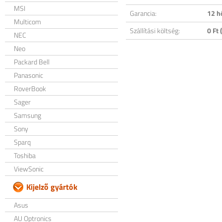
MSI
Garancia:
12 h
Multicom
Szállítási költség:
0 Ft (
NEC
Neo
Packard Bell
Panasonic
RoverBook
Sager
Samsung
Sony
Sparq
Toshiba
ViewSonic
Kijelző gyártók
Asus
AU Optronics