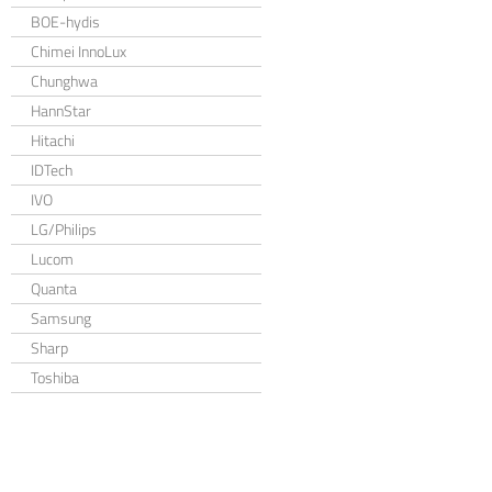
BOE-hydis
Chimei InnoLux
Chunghwa
HannStar
Hitachi
IDTech
IVO
LG/Philips
Lucom
Quanta
Samsung
Sharp
Toshiba