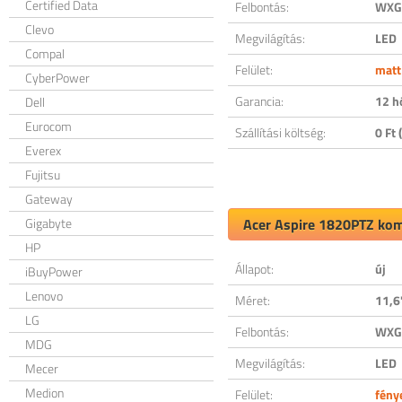
Certified Data
Felbontás:
WXGA
Clevo
Megvilágítás:
LED
Compal
Felület:
matt
CyberPower
Garancia:
12 h
Dell
Eurocom
Szállítási költség:
0 Ft (
Everex
Fujitsu
Gateway
Gigabyte
Acer Aspire 1820PTZ komp
HP
Állapot:
új
iBuyPower
Lenovo
Méret:
11,6
LG
Felbontás:
WXGA
MDG
Megvilágítás:
LED
Mecer
Medion
Felület:
fény