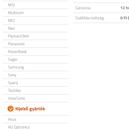
MSI
Garancia:
12 h
Multicom
Szállítási költség:
0 Ft (
NEC
Neo
Packard Bell
Panasonic
RoverBook
Sager
Samsung
Sony
Sparq
Toshiba
ViewSonic
Kijelző gyártók
Asus
AU Optronics