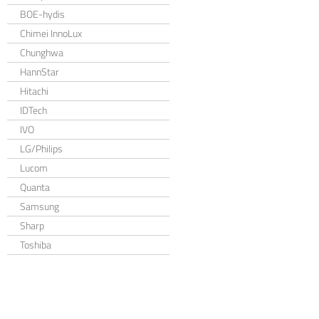
BOE-hydis
Chimei InnoLux
Chunghwa
HannStar
Hitachi
IDTech
IVO
LG/Philips
Lucom
Quanta
Samsung
Sharp
Toshiba