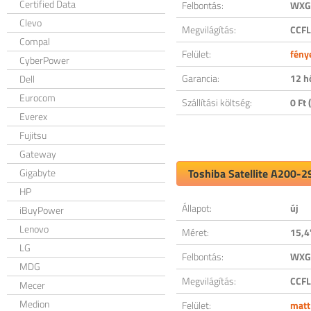
Certified Data
Felbontás:
WXGA
Clevo
Megvilágítás:
CCFL
Compal
Felület:
fény
CyberPower
Garancia:
12 h
Dell
Eurocom
Szállítási költség:
0 Ft (
Everex
Fujitsu
Gateway
Gigabyte
Toshiba Satellite A200-2
HP
Állapot:
új
iBuyPower
Lenovo
Méret:
15,4
LG
Felbontás:
WXGA
MDG
Megvilágítás:
CCFL
Mecer
Medion
Felület:
matt