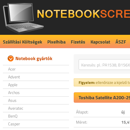
Szállítási Költségek
Pixelhiba
Fizetés
Kapcsolat
ÁSZF
Notebook gyártók
Acer
Advent
Figyelem:
ellenőrizze a kijelző 
Apple
Archos
Toshiba Satellite A200-2
Asus
Averatec
Állapot:
új
BenQ
Méret:
15,4
Casper