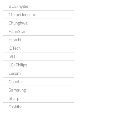
BOE-hydis
Chimei InnoLux
Chunghwa
HannStar
Hitachi
IDTech
IVO
LG/Philips
Lucom
Quanta
Samsung
Sharp
Toshiba