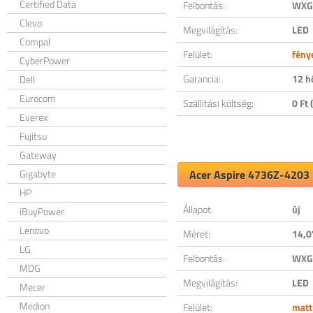
Certified Data
Felbontás:
WXGA
Clevo
Megvilágítás:
LED
Compal
Felület:
fény
CyberPower
Garancia:
12 h
Dell
Eurocom
Szállítási költség:
0 Ft (
Everex
Fujitsu
Gateway
Gigabyte
Acer Aspire 4736Z-4203 k
HP
Állapot:
új
iBuyPower
Lenovo
Méret:
14,0
LG
Felbontás:
WXGA
MDG
Megvilágítás:
LED
Mecer
Medion
Felület:
matt