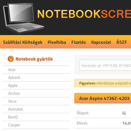
Szállítási Költségek
Pixelhiba
Fizetés
Kapcsolat
ÁSZF
Notebook gyártók
Acer
Advent
Figyelem:
ellenőrizze a kijelző 
Apple
Archos
Acer Aspire 4736Z-4203 k
Asus
Averatec
Állapot:
új
BenQ
Méret:
14,0
Casper