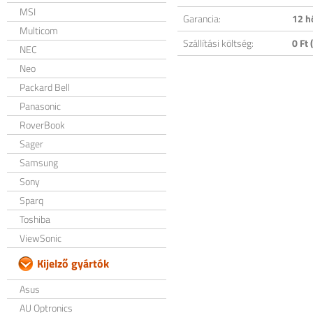
MSI
Garancia:
12 h
Multicom
Szállítási költség:
0 Ft (
NEC
Neo
Packard Bell
Panasonic
RoverBook
Sager
Samsung
Sony
Sparq
Toshiba
ViewSonic
Kijelző gyártók
Asus
AU Optronics