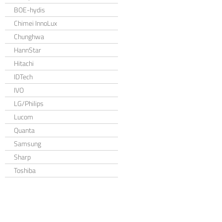
BOE-hydis
Chimei InnoLux
Chunghwa
HannStar
Hitachi
IDTech
IVO
LG/Philips
Lucom
Quanta
Samsung
Sharp
Toshiba