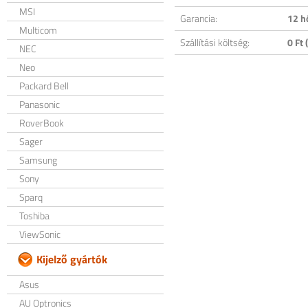
MSI
Garancia:
12 h
Multicom
Szállítási költség:
0 Ft (
NEC
Neo
Packard Bell
Panasonic
RoverBook
Sager
Samsung
Sony
Sparq
Toshiba
ViewSonic
Kijelző gyártók
Asus
AU Optronics