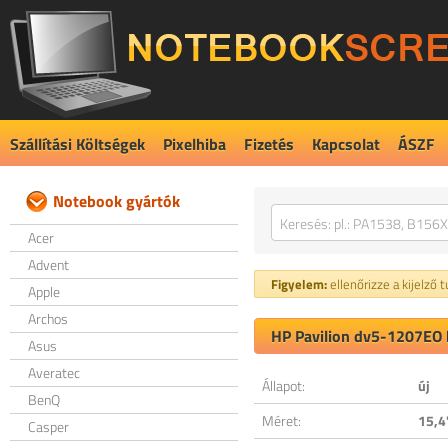
Szállítási Költségek
Pixelhiba
Fizetés
Kapcsolat
ÁSZF
Notebook gyártók
Acer
Advent
Figyelem:
ellenőrizze a kijelző 
Apple
Archos
HP Pavilion dv5-1207EO k
Asus
Averatec
Állapot:
új
BenQ
Méret:
15,4
Casper