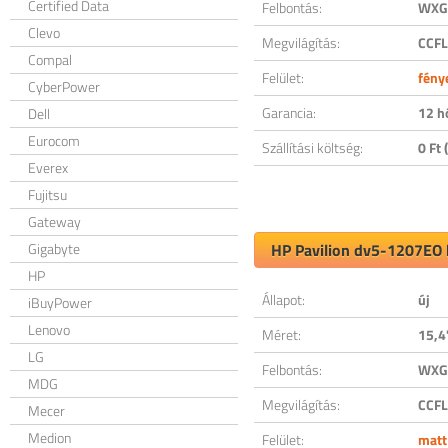
Certified Data
Felbontás:
WXGA
Clevo
Megvilágítás:
CCFL
Compal
Felület:
fény
CyberPower
Garancia:
12 h
Dell
Eurocom
Szállítási költség:
0 Ft (
Everex
Fujitsu
Gateway
Gigabyte
HP Pavilion dv5-1207EO k
HP
Állapot:
új
iBuyPower
Lenovo
Méret:
15,4
LG
Felbontás:
WXGA
MDG
Megvilágítás:
CCFL
Mecer
Medion
Felület:
matt