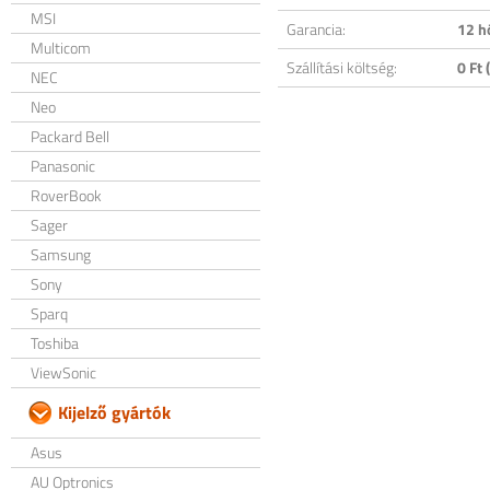
MSI
Garancia:
12 h
Multicom
Szállítási költség:
0 Ft (
NEC
Neo
Packard Bell
Panasonic
RoverBook
Sager
Samsung
Sony
Sparq
Toshiba
ViewSonic
Kijelző gyártók
Asus
AU Optronics