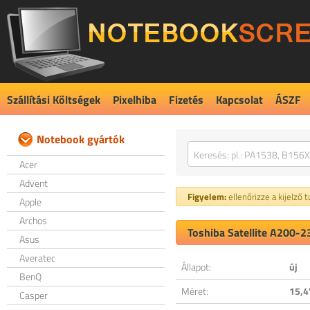
Szállítási Költségek
Pixelhiba
Fizetés
Kapcsolat
ÁSZF
Notebook gyártók
Acer
Advent
Figyelem:
ellenőrizze a kijelző 
Apple
Archos
Toshiba Satellite A200-2
Asus
Averatec
Állapot:
új
BenQ
Méret:
15,4
Casper