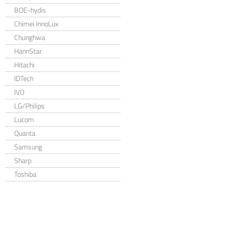
BOE-hydis
Chimei InnoLux
Chunghwa
HannStar
Hitachi
IDTech
IVO
LG/Philips
Lucom
Quanta
Samsung
Sharp
Toshiba