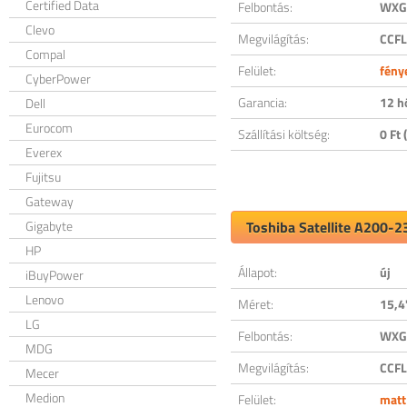
Certified Data
Felbontás:
WXGA
Clevo
Megvilágítás:
CCFL
Compal
Felület:
fény
CyberPower
Garancia:
12 h
Dell
Eurocom
Szállítási költség:
0 Ft (
Everex
Fujitsu
Gateway
Gigabyte
Toshiba Satellite A200-2
HP
Állapot:
új
iBuyPower
Lenovo
Méret:
15,4
LG
Felbontás:
WXGA
MDG
Megvilágítás:
CCFL
Mecer
Medion
Felület:
matt