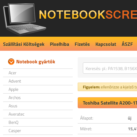
Szállítási Költségek
Pixelhiba
Fizetés
Kapcsolat
ÁSZF
Notebook gyártók
Acer
Advent
Figyelem:
ellenőrizze a kijelző 
Apple
Archos
Toshiba Satellite A200-1
Asus
Averatec
Állapot:
új
BenQ
Méret:
15,4
Casper