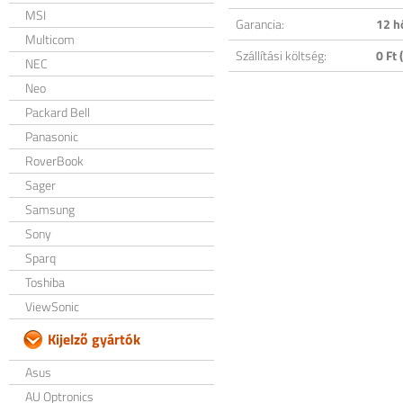
MSI
Garancia:
12 h
Multicom
Szállítási költség:
0 Ft (
NEC
Neo
Packard Bell
Panasonic
RoverBook
Sager
Samsung
Sony
Sparq
Toshiba
ViewSonic
Kijelző gyártók
Asus
AU Optronics