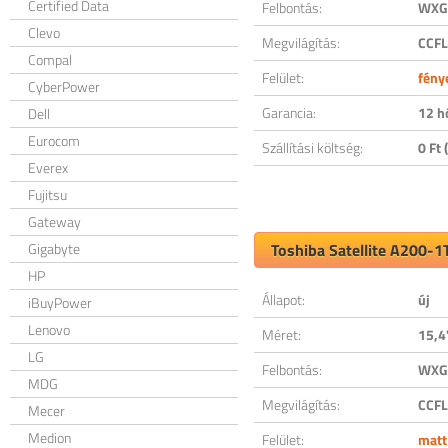
Certified Data
Felbontás:
WXGA
Clevo
Megvilágítás:
CCFL
Compal
Felület:
fény
CyberPower
Garancia:
12 h
Dell
Eurocom
Szállítási költség:
0 Ft (
Everex
Fujitsu
Gateway
Gigabyte
Toshiba Satellite A200-1
HP
Állapot:
új
iBuyPower
Lenovo
Méret:
15,4
LG
Felbontás:
WXGA
MDG
Megvilágítás:
CCFL
Mecer
Medion
Felület:
matt