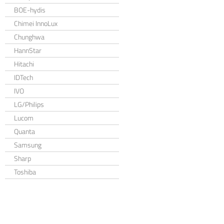
BOE-hydis
Chimei InnoLux
Chunghwa
HannStar
Hitachi
IDTech
IVO
LG/Philips
Lucom
Quanta
Samsung
Sharp
Toshiba