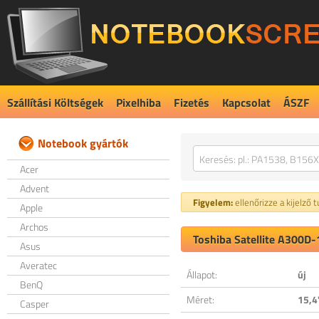
Szállítási Költségek
Pixelhiba
Fizetés
Kapcsolat
ÁSZF
Notebook gyártók
Acer
Advent
Figyelem:
ellenőrizze a kijelző 
Apple
Archos
Toshiba Satellite A300D-
Asus
Averatec
Állapot:
új
BenQ
Méret:
15,4
Casper