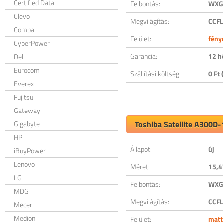
Certified Data
Felbontás:
WXGA
Clevo
Megvilágítás:
CCFL
Compal
Felület:
fény
CyberPower
Garancia:
12 h
Dell
Eurocom
Szállítási költség:
0 Ft (
Everex
Fujitsu
Gateway
Gigabyte
Toshiba Satellite A300D-
HP
Állapot:
új
iBuyPower
Lenovo
Méret:
15,4
LG
Felbontás:
WXGA
MDG
Megvilágítás:
CCFL
Mecer
Medion
Felület:
matt