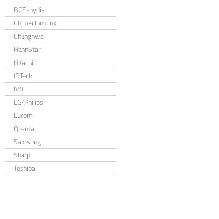
BOE-hydis
Chimei InnoLux
Chunghwa
HannStar
Hitachi
IDTech
IVO
LG/Philips
Lucom
Quanta
Samsung
Sharp
Toshiba