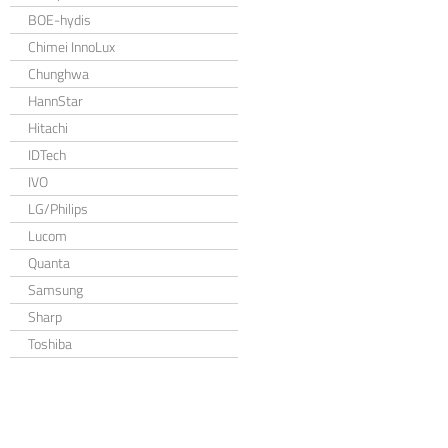
BOE-hydis
Chimei InnoLux
Chunghwa
HannStar
Hitachi
IDTech
IVO
LG/Philips
Lucom
Quanta
Samsung
Sharp
Toshiba