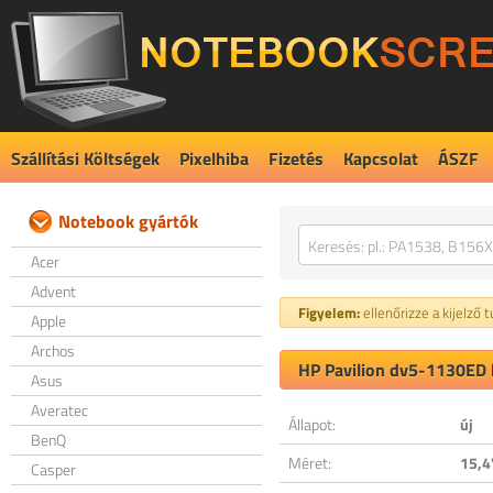
Szállítási Költségek
Pixelhiba
Fizetés
Kapcsolat
ÁSZF
Notebook gyártók
Acer
Advent
Figyelem:
ellenőrizze a kijelző 
Apple
Archos
HP Pavilion dv5-1130ED k
Asus
Averatec
Állapot:
új
BenQ
Méret:
15,4
Casper