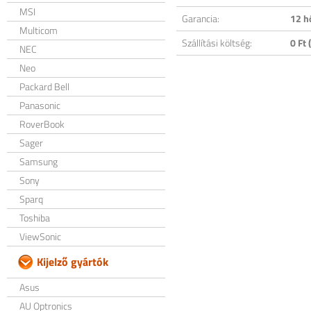
MSI
Garancia:
12 h
Multicom
Szállítási költség:
0 Ft (
NEC
Neo
Packard Bell
Panasonic
RoverBook
Sager
Samsung
Sony
Sparq
Toshiba
ViewSonic
Kijelző gyártók
Asus
AU Optronics