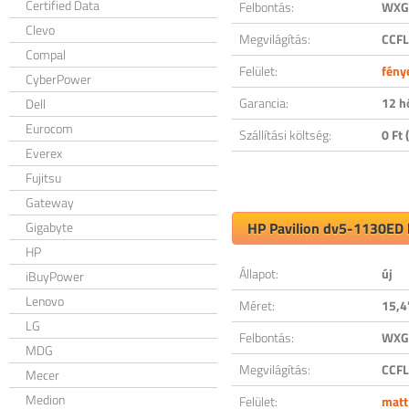
Certified Data
Felbontás:
WXGA
Clevo
Megvilágítás:
CCFL
Compal
Felület:
fény
CyberPower
Garancia:
12 h
Dell
Eurocom
Szállítási költség:
0 Ft (
Everex
Fujitsu
Gateway
Gigabyte
HP Pavilion dv5-1130ED k
HP
Állapot:
új
iBuyPower
Lenovo
Méret:
15,4
LG
Felbontás:
WXGA
MDG
Megvilágítás:
CCFL
Mecer
Medion
Felület:
matt