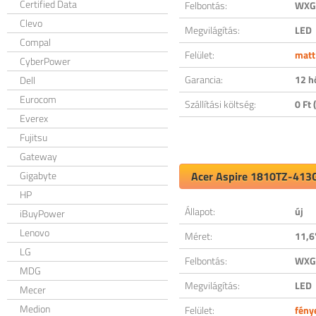
Certified Data
Felbontás:
WXGA
Clevo
Megvilágítás:
LED
Compal
Felület:
matt
CyberPower
Garancia:
12 h
Dell
Eurocom
Szállítási költség:
0 Ft (
Everex
Fujitsu
Gateway
Gigabyte
Acer Aspire 1810TZ-413G
HP
Állapot:
új
iBuyPower
Lenovo
Méret:
11,6
LG
Felbontás:
WXGA
MDG
Megvilágítás:
LED
Mecer
Medion
Felület:
fény