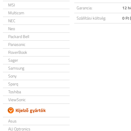
MSI
Garancia:
12 h
Multicom
Szállítási költség:
0 Ft (
NEC
Neo
Packard Bell
Panasonic
RoverBook
Sager
Samsung
Sony
Sparq
Toshiba
ViewSonic
Kijelző gyártók
Asus
AU Optronics