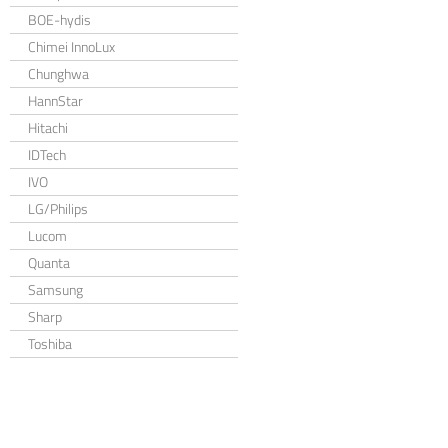
BOE-hydis
Chimei InnoLux
Chunghwa
HannStar
Hitachi
IDTech
IVO
LG/Philips
Lucom
Quanta
Samsung
Sharp
Toshiba