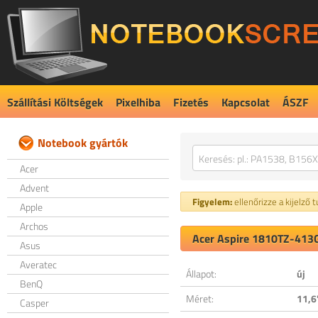
Szállítási Költségek
Pixelhiba
Fizetés
Kapcsolat
ÁSZF
Notebook gyártók
Acer
Advent
Figyelem:
ellenőrizze a kijelző 
Apple
Archos
Acer Aspire 1810TZ-413G
Asus
Averatec
Állapot:
új
BenQ
Méret:
11,6
Casper