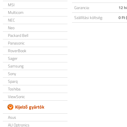
MSI
Garancia:
12 h
Multicom
Szállítási költség:
0 Ft (
NEC
Neo
Packard Bell
Panasonic
RoverBook
Sager
Samsung
Sony
Sparq
Toshiba
ViewSonic
Kijelző gyártók
Asus
AU Optronics