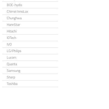
BOE-hydis
Chimei InnoLux
Chunghwa
HannStar
Hitachi
IDTech
IVO
LG/Philips
Lucom
Quanta
Samsung
Sharp
Toshiba