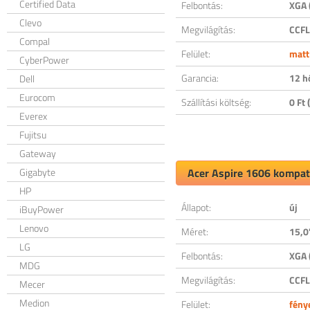
Certified Data
Felbontás:
XGA 
Clevo
Megvilágítás:
CCFL
Compal
Felület:
matt
CyberPower
Garancia:
12 h
Dell
Eurocom
Szállítási költség:
0 Ft (
Everex
Fujitsu
Gateway
Gigabyte
Acer Aspire 1606 kompati
HP
Állapot:
új
iBuyPower
Lenovo
Méret:
15,0
LG
Felbontás:
XGA 
MDG
Megvilágítás:
CCFL
Mecer
Medion
Felület:
fény