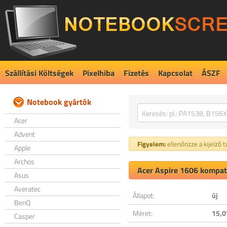
Szállítási Költségek
Pixelhiba
Fizetés
Kapcsolat
ÁSZF
Notebook gyártók
Acer
Advent
Figyelem:
ellenőrizze a kijelző 
Apple
Archos
Acer Aspire 1606 kompati
Asus
Averatec
Állapot:
új
BenQ
Méret:
15,0
Casper