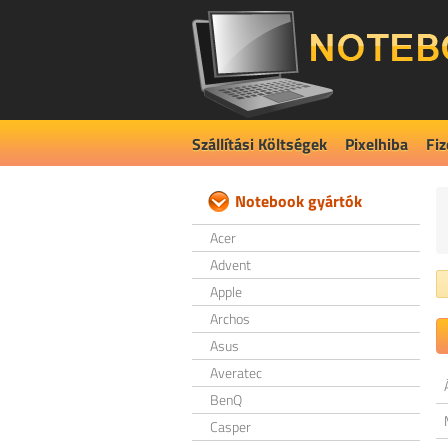
Szállítási Költségek
Pixelhiba
Fiz
Notebook gyártók
Acer
Advent
Apple
Archos
Asus
Averatec
BenQ
Casper