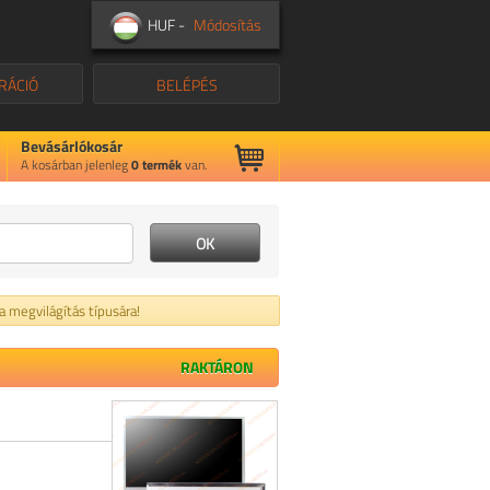
HUF -
Módosítás
RÁCIÓ
BELÉPÉS
Bevásárlókosár
A kosárban jelenleg
0
termék
van.
 a megvilágítás típusára!
RAKTÁRON