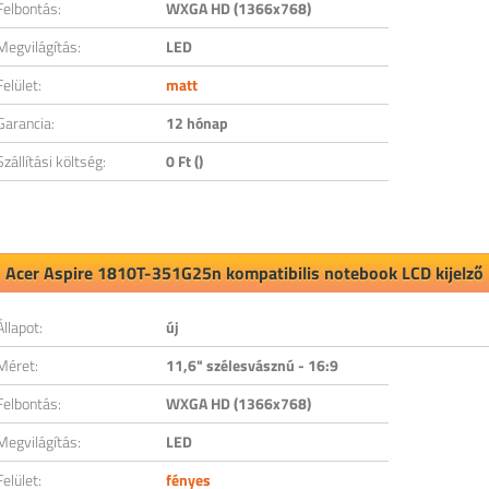
Felbontás:
WXGA HD (1366x768)
Megvilágítás:
LED
Felület:
matt
Garancia:
12 hónap
Szállítási költség:
0 Ft ()
Acer Aspire 1810T-351G25n kompatibilis notebook LCD kijelző
Állapot:
új
Méret:
11,6" szélesvásznú - 16:9
Felbontás:
WXGA HD (1366x768)
Megvilágítás:
LED
Felület:
fényes