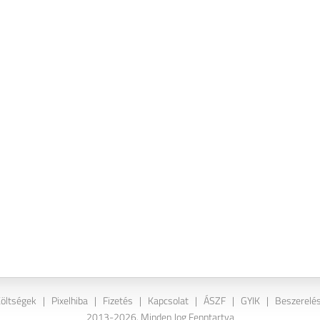
Költségek
|
Pixelhiba
|
Fizetés
|
Kapcsolat
|
ÁSZF
|
GYIK
|
Beszerelés
2013-2026. Minden Jog Fenntartva