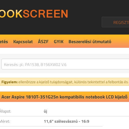
REGISZT
etés
Kapcsolat
ÁSZF
GYIK
Beszerelési útmutató
Figyelem:
ellenőrizze a kijelző tulajdonságait, különös tekintettel a felbontás és
Acer Aspire 1810T-351G25n kompatibilis notebook LCD kijelző
Állapot:
új
Méret:
11,6" szélesvásznú - 16:9