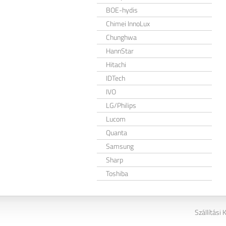
BOE-hydis
Chimei InnoLux
Chunghwa
HannStar
Hitachi
IDTech
IVO
LG/Philips
Lucom
Quanta
Samsung
Sharp
Toshiba
Szállítási 