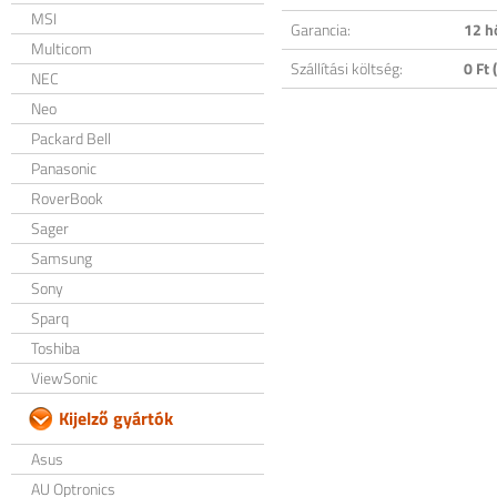
MSI
Garancia:
12 h
Multicom
Szállítási költség:
0 Ft (
NEC
Neo
Packard Bell
Panasonic
RoverBook
Sager
Samsung
Sony
Sparq
Toshiba
ViewSonic
Kijelző gyártók
Asus
AU Optronics