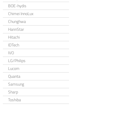
BOE-hydis
Chimei InnoLux
Chunghwa
HannStar
Hitachi
IDTech
IVO
LG/Philips
Lucom
Quanta
Samsung
Sharp
Toshiba