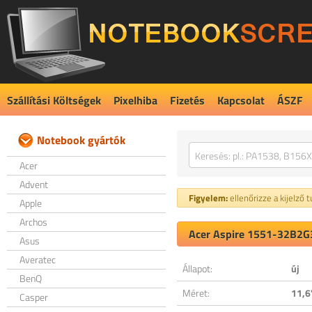
Szállítási Költségek
Pixelhiba
Fizetés
Kapcsolat
ÁSZF
Notebook gyártók
Acer
Advent
Figyelem:
ellenőrizze a kijelző 
Apple
Archos
Acer Aspire 1551-32B2G3
Asus
Averatec
Állapot:
új
BenQ
Méret:
11,6
Casper