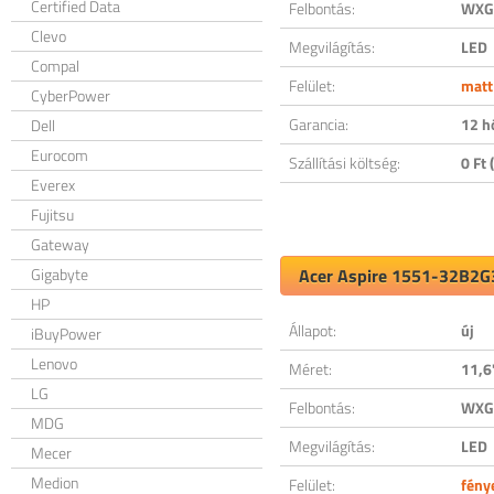
Certified Data
Felbontás:
WXGA
Clevo
Megvilágítás:
LED
Compal
Felület:
matt
CyberPower
Garancia:
12 h
Dell
Eurocom
Szállítási költség:
0 Ft (
Everex
Fujitsu
Gateway
Gigabyte
Acer Aspire 1551-32B2G3
HP
Állapot:
új
iBuyPower
Lenovo
Méret:
11,6
LG
Felbontás:
WXGA
MDG
Megvilágítás:
LED
Mecer
Medion
Felület:
fény