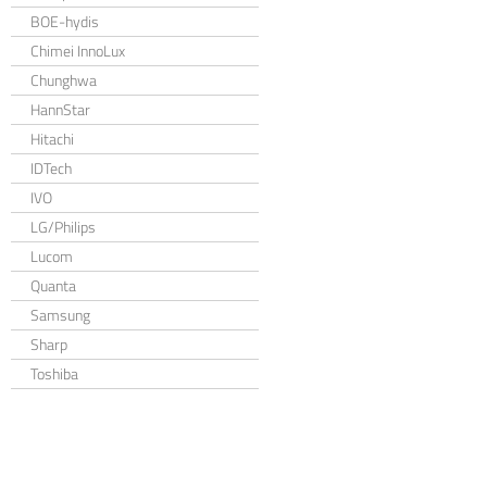
BOE-hydis
Chimei InnoLux
Chunghwa
HannStar
Hitachi
IDTech
IVO
LG/Philips
Lucom
Quanta
Samsung
Sharp
Toshiba