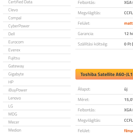
Certified Data
Felbontás:
XGA 
Clevo
Megvilágítás:
CCFL
Compal
Felület:
matt
CyberPower
Garancia:
12 h
Dell
Eurocom
Szállítási költség:
0 Ft (
Everex
Fujitsu
Gateway
Gigabyte
Toshiba Satellite A60-JL1
HP
Állapot:
új
iBuyPower
Lenovo
Méret:
15,0
LG
Felbontás:
XGA 
MDG
Megvilágítás:
CCFL
Mecer
Medion
Felület:
fény