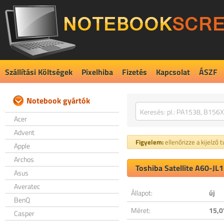
Szállítási Költségek
Pixelhiba
Fizetés
Kapcsolat
ÁSZF
Notebook gyártók
Acer
Advent
Figyelem:
ellenőrizze a kijelző 
Apple
Archos
Toshiba Satellite A60-JL1
Asus
Averatec
Állapot:
új
BenQ
Méret:
15,0
Casper