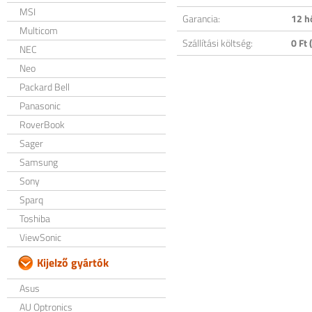
MSI
Garancia:
12 h
Multicom
Szállítási költség:
0 Ft (
NEC
Neo
Packard Bell
Panasonic
RoverBook
Sager
Samsung
Sony
Sparq
Toshiba
ViewSonic
Kijelző gyártók
Asus
AU Optronics