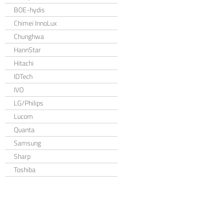
BOE-hydis
Chimei InnoLux
Chunghwa
HannStar
Hitachi
IDTech
IVO
LG/Philips
Lucom
Quanta
Samsung
Sharp
Toshiba