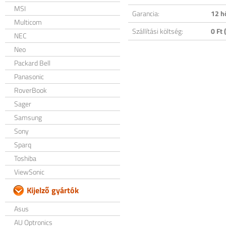
MSI
Garancia:
12 h
Multicom
Szállítási költség:
0 Ft (
NEC
Neo
Packard Bell
Panasonic
RoverBook
Sager
Samsung
Sony
Sparq
Toshiba
ViewSonic
Kijelző gyártók
Asus
AU Optronics