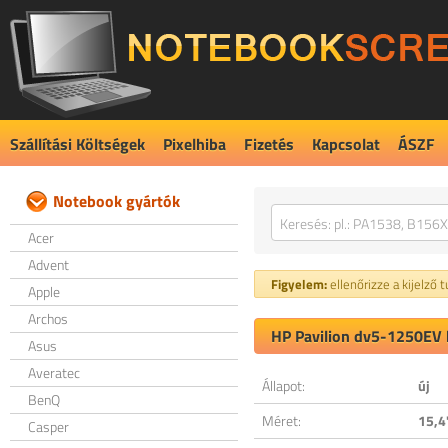
Szállítási Költségek
Pixelhiba
Fizetés
Kapcsolat
ÁSZF
Notebook gyártók
Acer
Advent
Figyelem:
ellenőrizze a kijelző 
Apple
Archos
HP Pavilion dv5-1250EV k
Asus
Averatec
Állapot:
új
BenQ
Méret:
15,4
Casper