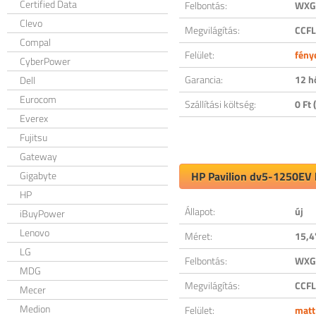
Certified Data
Felbontás:
WXGA
Clevo
Megvilágítás:
CCFL
Compal
Felület:
fény
CyberPower
Garancia:
12 h
Dell
Eurocom
Szállítási költség:
0 Ft (
Everex
Fujitsu
Gateway
Gigabyte
HP Pavilion dv5-1250EV k
HP
Állapot:
új
iBuyPower
Lenovo
Méret:
15,4
LG
Felbontás:
WXGA
MDG
Megvilágítás:
CCFL
Mecer
Medion
Felület:
matt