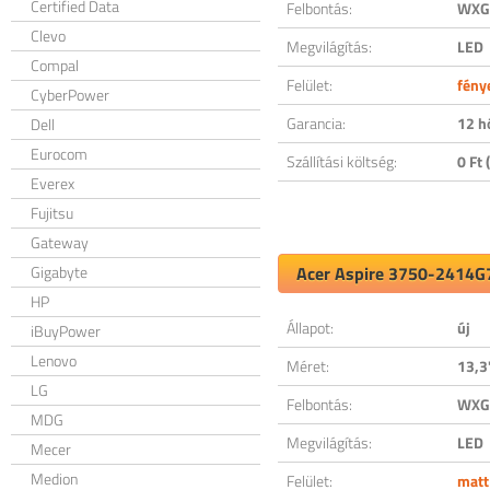
Certified Data
Felbontás:
WXGA
Clevo
Megvilágítás:
LED
Compal
Felület:
fény
CyberPower
Garancia:
12 h
Dell
Eurocom
Szállítási költség:
0 Ft (
Everex
Fujitsu
Gateway
Gigabyte
Acer Aspire 3750-2414G7
HP
Állapot:
új
iBuyPower
Lenovo
Méret:
13,3
LG
Felbontás:
WXGA
MDG
Megvilágítás:
LED
Mecer
Medion
Felület:
matt