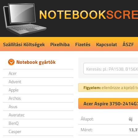
Szállítási Költségek
Pixelhiba
Fizetés
Kapcsolat
ÁSZF
Notebook gyártók
Acer
Advent
Figyelem:
ellenőrizze a kijelző 
Apple
Archos
Acer Aspire 3750-2414G7
Asus
Averatec
Állapot:
új
BenQ
Méret:
13,3
Casper