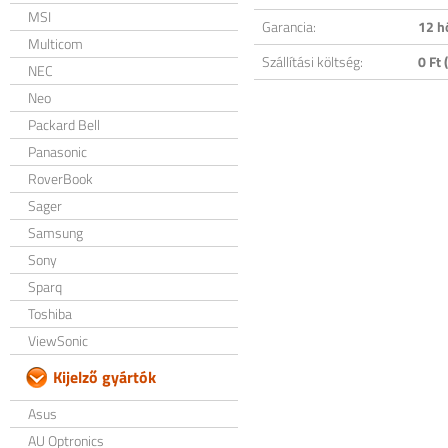
MSI
Garancia:
12 h
Multicom
Szállítási költség:
0 Ft (
NEC
Neo
Packard Bell
Panasonic
RoverBook
Sager
Samsung
Sony
Sparq
Toshiba
ViewSonic
Kijelző gyártók
Asus
AU Optronics