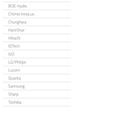
BOE-hydis
Chimei InnoLux
Chunghwa
HannStar
Hitachi
IDTech
IVO
LG/Philips
Lucom
Quanta
Samsung
Sharp
Toshiba