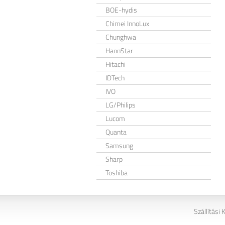
BOE-hydis
Chimei InnoLux
Chunghwa
HannStar
Hitachi
IDTech
IVO
LG/Philips
Lucom
Quanta
Samsung
Sharp
Toshiba
Szállítási 