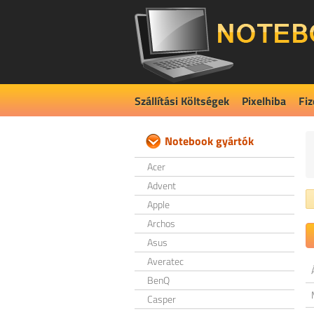
Szállítási Költségek
Pixelhiba
Fiz
Notebook gyártók
Acer
Advent
Apple
Archos
Asus
Averatec
BenQ
Casper