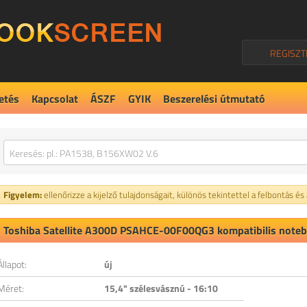
REGISZT
etés
Kapcsolat
ÁSZF
GYIK
Beszerelési útmutató
Figyelem:
ellenőrizze a kijelző tulajdonságait, különös tekintettel a felbontás és
Toshiba Satellite A300D PSAHCE-00F00QG3 kompatibilis notebo
Állapot:
új
Méret:
15,4" szélesvásznú - 16:10