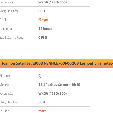
Felbontás:
WXGA (1280x800)
Megvilágítás:
CCFL
Felület:
fényes
Garancia:
12 hónap
Szállítási költség:
0 Ft ()
Toshiba Satellite A300D PSAHCE-00F00QG3 kompatibilis notebo
Állapot:
új
Méret:
15,4" szélesvásznú - 16:10
Felbontás:
WXGA (1280x800)
Megvilágítás:
CCFL
Felület:
matt