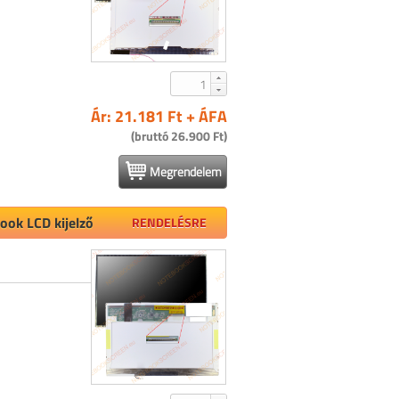
Ár: 21.181 Ft + ÁFA
(bruttó 26.900 Ft)
Megrendelem
ok LCD kijelző
RENDELÉSRE