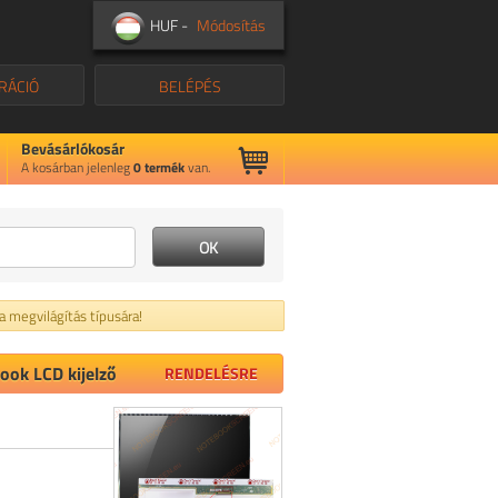
HUF -
Módosítás
RÁCIÓ
BELÉPÉS
Bevásárlókosár
A kosárban jelenleg
0
termék
van.
 a megvilágítás típusára!
ok LCD kijelző
RENDELÉSRE