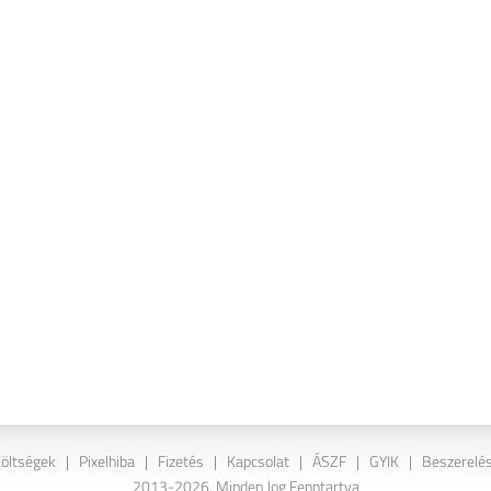
Költségek
|
Pixelhiba
|
Fizetés
|
Kapcsolat
|
ÁSZF
|
GYIK
|
Beszerelés
2013-2026. Minden Jog Fenntartva