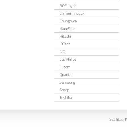
BOE-hydis
Chimei InnoLux
Chunghwa
HannStar
Hitachi
IDTech
IVO
LG/Philips
Lucom
Quanta
Samsung
Sharp
Toshiba
Szállítási 