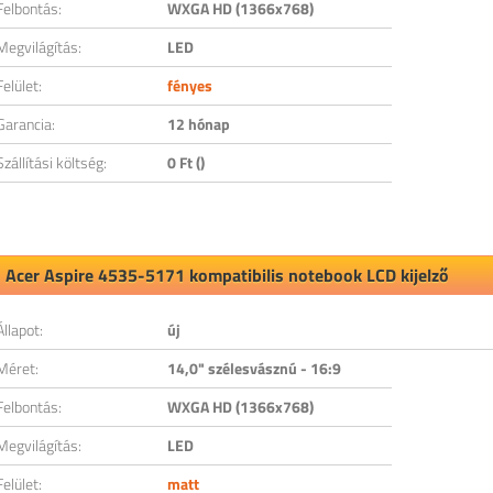
Felbontás:
WXGA HD (1366x768)
Megvilágítás:
LED
Felület:
fényes
Garancia:
12 hónap
Szállítási költség:
0 Ft ()
Acer Aspire 4535-5171 kompatibilis notebook LCD kijelző
Állapot:
új
Méret:
14,0" szélesvásznú - 16:9
Felbontás:
WXGA HD (1366x768)
Megvilágítás:
LED
Felület:
matt