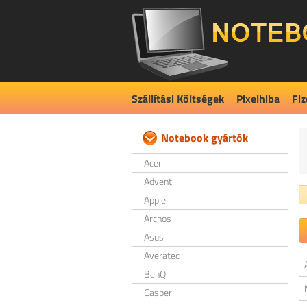
Szállítási Költségek
Pixelhiba
Fiz
Notebook gyártók
Acer
Advent
Apple
Archos
Asus
Averatec
BenQ
Casper