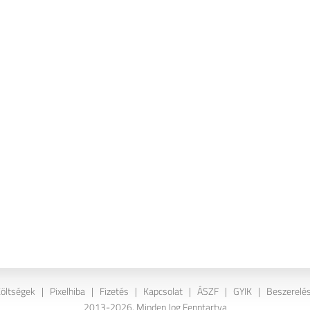
Költségek
|
Pixelhiba
|
Fizetés
|
Kapcsolat
|
ÁSZF
|
GYIK
|
Beszerelés
2013-2026. Minden Jog Fenntartva