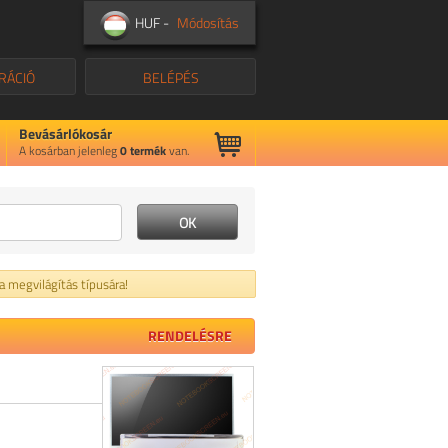
HUF -
Módosítás
RÁCIÓ
BELÉPÉS
Bevásárlókosár
A kosárban jelenleg
0
termék
van.
 a megvilágítás típusára!
RENDELÉSRE