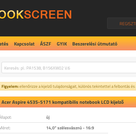
REGISZT
etés
Kapcsolat
ÁSZF
GYIK
Beszerelési útmutató
Figyelem:
ellenőrizze a kijelző tulajdonságait, különös tekintettel a felbontás és
Acer Aspire 4535-5171 kompatibilis notebook LCD kijelző
Állapot:
új
Méret:
14,0" szélesvásznú - 16:9