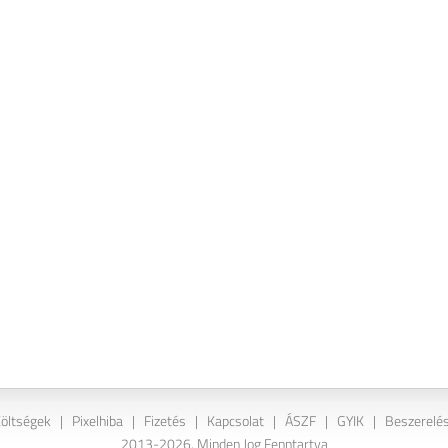
Költségek
|
Pixelhiba
|
Fizetés
|
Kapcsolat
|
ÁSZF
|
GYIK
|
Beszerelés
2013-2026. Minden Jog Fenntartva