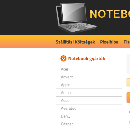
Szállítási Költségek
Pixelhiba
Fiz
Notebook gyártók
Acer
Advent
Apple
Archos
Asus
Averatec
BenQ
Casper