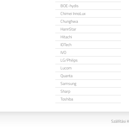
BOE-hydis
Chimei InnoLux
Chunghwa
HannStar
Hitachi
IDTech
IVO
LG/Philips
Lucom
Quanta
Samsung
Sharp
Toshiba
Szállítási 