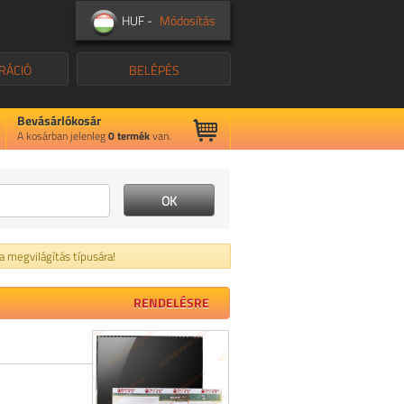
HUF -
Módosítás
RÁCIÓ
BELÉPÉS
Bevásárlókosár
A kosárban jelenleg
0
termék
van.
 a megvilágítás típusára!
RENDELÉSRE