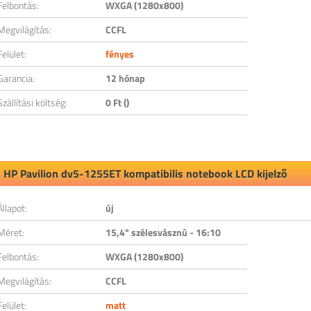
Felbontás:
WXGA (1280x800)
Megvilágítás:
CCFL
Felület:
fényes
Garancia:
12 hónap
Szállítási költség:
0 Ft ()
HP Pavilion dv5-1255ET kompatibilis notebook LCD kijelző
Állapot:
új
Méret:
15,4" szélesvásznú - 16:10
Felbontás:
WXGA (1280x800)
Megvilágítás:
CCFL
Felület:
matt