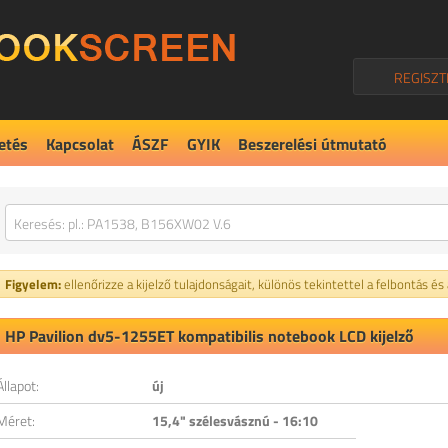
REGISZT
etés
Kapcsolat
ÁSZF
GYIK
Beszerelési útmutató
Figyelem:
ellenőrizze a kijelző tulajdonságait, különös tekintettel a felbontás és
HP Pavilion dv5-1255ET kompatibilis notebook LCD kijelző
Állapot:
új
Méret:
15,4" szélesvásznú - 16:10