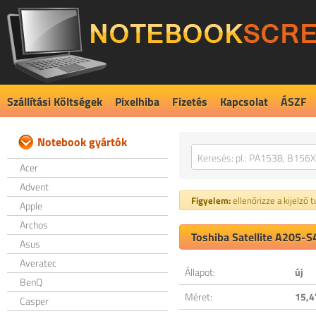
Szállítási Költségek
Pixelhiba
Fizetés
Kapcsolat
ÁSZF
Notebook gyártók
Acer
Advent
Figyelem:
ellenőrizze a kijelző 
Apple
Archos
Toshiba Satellite A205-S
Asus
Averatec
Állapot:
új
BenQ
Méret:
15,4
Casper