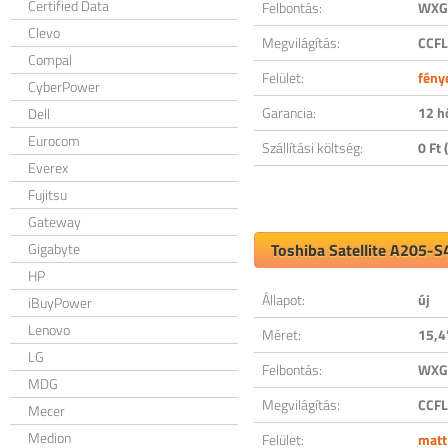
Certified Data
Felbontás:
WXGA
Clevo
Megvilágítás:
CCFL
Compal
Felület:
fény
CyberPower
Garancia:
12 h
Dell
Eurocom
Szállítási költség:
0 Ft (
Everex
Fujitsu
Gateway
Gigabyte
Toshiba Satellite A205-S
HP
Állapot:
új
iBuyPower
Lenovo
Méret:
15,4
LG
Felbontás:
WXGA
MDG
Megvilágítás:
CCFL
Mecer
Medion
Felület:
matt