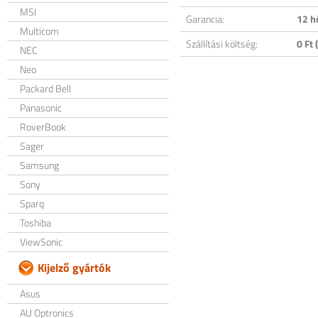
MSI
Garancia:
12 h
Multicom
Szállítási költség:
0 Ft (
NEC
Neo
Packard Bell
Panasonic
RoverBook
Sager
Samsung
Sony
Sparq
Toshiba
ViewSonic
Kijelző gyártók
Asus
AU Optronics