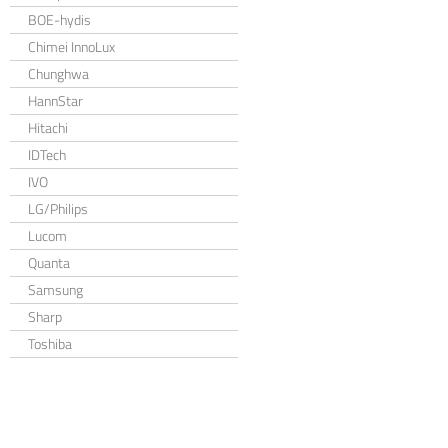
BOE-hydis
Chimei InnoLux
Chunghwa
HannStar
Hitachi
IDTech
IVO
LG/Philips
Lucom
Quanta
Samsung
Sharp
Toshiba