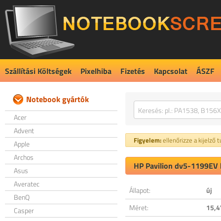
Szállítási Költségek
Pixelhiba
Fizetés
Kapcsolat
ÁSZF
Notebook gyártók
Acer
Advent
Figyelem:
ellenőrizze a kijelző 
Apple
Archos
HP Pavilion dv5-1199EV k
Asus
Averatec
Állapot:
új
BenQ
Méret:
15,4
Casper