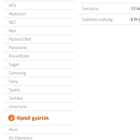
MSI
Garancia:
12 h
Multicom
Szállítási költség:
0 Ft (
NEC
Neo
Packard Bell
Panasonic
RoverBook
Sager
Samsung
Sony
Sparq
Toshiba
ViewSonic
Kijelző gyártók
Asus
AU Optronics