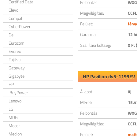
Certified Data
Felbontás:
WXGA
Clevo
Megvilágítás:
CCFL
Compal
Felület:
fény
CyberPower
Garancia:
12 h
Dell
Eurocom
Szállítási költség:
0 Ft (
Everex
Fujitsu
Gateway
Gigabyte
HP Pavilion dv5-1199EV k
HP
Állapot:
új
iBuyPower
Lenovo
Méret:
15,4
LG
Felbontás:
WXGA
MDG
Megvilágítás:
CCFL
Mecer
Medion
Felület:
matt