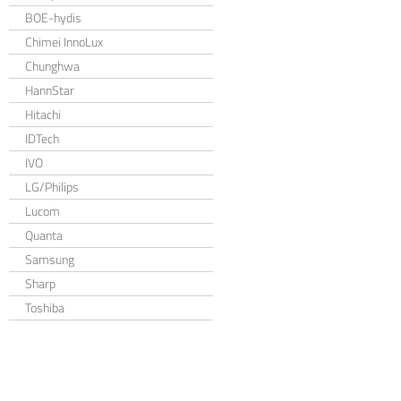
BOE-hydis
Chimei InnoLux
Chunghwa
HannStar
Hitachi
IDTech
IVO
LG/Philips
Lucom
Quanta
Samsung
Sharp
Toshiba