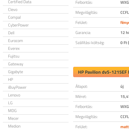
Certified Data
Felbontás:
WXGA
Clevo
Megvilágítás:
CCFL
Compal
Felület:
fény
CyberPower
Garancia:
12 h
Dell
Eurocom
Szállítási költség:
0 Ft (
Everex
Fujitsu
Gateway
Gigabyte
HP Pavilion dv5-1215EF k
HP
Állapot:
új
iBuyPower
Lenovo
Méret:
15,4
LG
Felbontás:
WXGA
MDG
Megvilágítás:
CCFL
Mecer
Medion
Felület:
matt