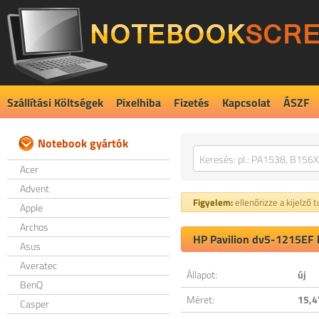
Szállítási Költségek
Pixelhiba
Fizetés
Kapcsolat
ÁSZF
Notebook gyártók
Acer
Advent
Figyelem:
ellenőrizze a kijelző 
Apple
Archos
HP Pavilion dv5-1215EF k
Asus
Averatec
Állapot:
új
BenQ
Méret:
15,4
Casper