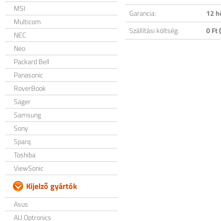
MSI
Garancia:
12 h
Multicom
Szállítási költség:
0 Ft (
NEC
Neo
Packard Bell
Panasonic
RoverBook
Sager
Samsung
Sony
Sparq
Toshiba
ViewSonic
Kijelző gyártók
Asus
AU Optronics