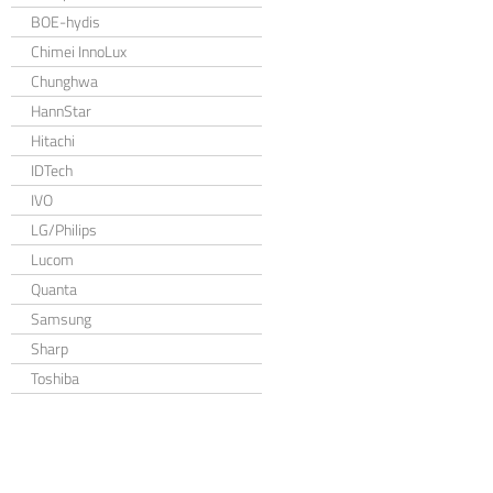
BOE-hydis
Chimei InnoLux
Chunghwa
HannStar
Hitachi
IDTech
IVO
LG/Philips
Lucom
Quanta
Samsung
Sharp
Toshiba