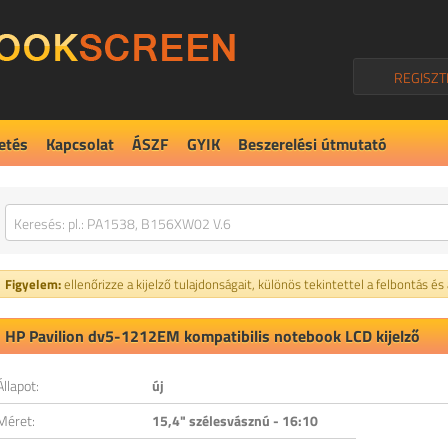
REGISZT
etés
Kapcsolat
ÁSZF
GYIK
Beszerelési útmutató
Figyelem:
ellenőrizze a kijelző tulajdonságait, különös tekintettel a felbontás és
HP Pavilion dv5-1212EM kompatibilis notebook LCD kijelző
Állapot:
új
Méret:
15,4" szélesvásznú - 16:10