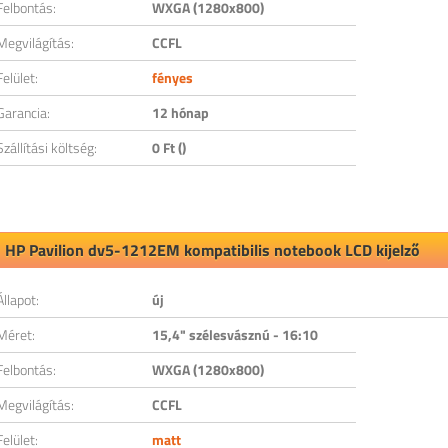
Felbontás:
WXGA (1280x800)
Megvilágítás:
CCFL
Felület:
fényes
Garancia:
12 hónap
Szállítási költség:
0 Ft ()
HP Pavilion dv5-1212EM kompatibilis notebook LCD kijelző
Állapot:
új
Méret:
15,4" szélesvásznú - 16:10
Felbontás:
WXGA (1280x800)
Megvilágítás:
CCFL
Felület:
matt