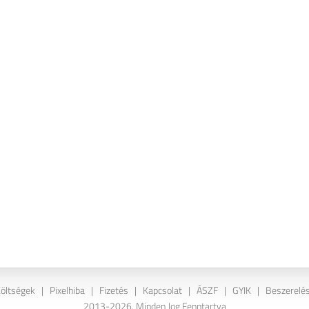
Költségek
|
Pixelhiba
|
Fizetés
|
Kapcsolat
|
ÁSZF
|
GYIK
|
Beszerelés
2013-2026. Minden Jog Fenntartva