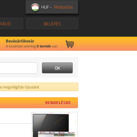
HUF -
Módosítás
RÁCIÓ
BELÉPÉS
Bevásárlókosár
A kosárban jelenleg
0
termék
van.
 a megvilágítás típusára!
RENDELÉSRE