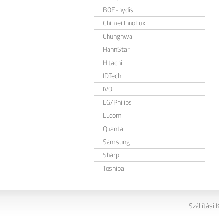
BOE-hydis
Chimei InnoLux
Chunghwa
HannStar
Hitachi
IDTech
IVO
LG/Philips
Lucom
Quanta
Samsung
Sharp
Toshiba
Szállítási 