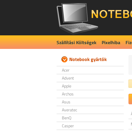
Szállítási Költségek
Pixelhiba
Fiz
Notebook gyártók
Acer
Advent
Apple
Archos
Asus
Averatec
BenQ
Casper