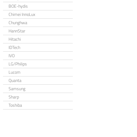
BOE-hydis
Chimei InnoLux
Chunghwa
HannStar
Hitachi
IDTech
IVO
LG/Philips
Lucom
Quanta
Samsung
Sharp
Toshiba