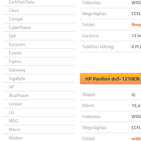
Certified Data
Felbontás:
WXGA
Clevo
Megvilágítás:
CCFL
Compal
Felület:
fény
CyberPower
Garancia:
12 h
Dell
Eurocom
Szállítási költség:
0 Ft (
Everex
Fujitsu
Gateway
Gigabyte
HP Pavilion dv5-1210EN k
HP
Állapot:
új
iBuyPower
Lenovo
Méret:
15,4
LG
Felbontás:
WXGA
MDG
Megvilágítás:
CCFL
Mecer
Medion
Felület:
matt