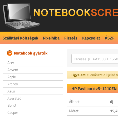
Szállítási Költségek
Pixelhiba
Fizetés
Kapcsolat
ÁSZF
Notebook gyártók
Acer
Advent
Figyelem:
ellenőrizze a kijelző 
Apple
Archos
HP Pavilion dv5-1210EN k
Asus
Averatec
Állapot:
új
BenQ
Méret:
15,4
Casper