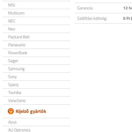
MSI
Garancia:
12 h
Multicom
Szállítási költség:
0 Ft (
NEC
Neo
Packard Bell
Panasonic
RoverBook
Sager
Samsung
Sony
Sparq
Toshiba
ViewSonic
Kijelző gyártók
Asus
AU Optronics