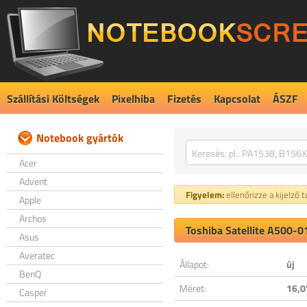
Szállítási Költségek
Pixelhiba
Fizetés
Kapcsolat
ÁSZF
Notebook gyártók
Acer
Advent
Figyelem:
ellenőrizze a kijelző 
Apple
Archos
Toshiba Satellite A500-0
Asus
Averatec
Állapot:
új
BenQ
Méret:
16,0
Casper