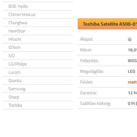
BOE-hydis
Chimei InnoLux
Chunghwa
Toshiba Satellite A500-0
HannStar
Hitachi
Állapot:
új
IDTech
Méret:
16,0
IVO
Felbontás:
WXGA
LG/Philips
Megvilágítás:
LED
Lucom
Quanta
Felület:
matt
Samsung
Garancia:
12 h
Sharp
Szállítási költség:
0 Ft (
Toshiba