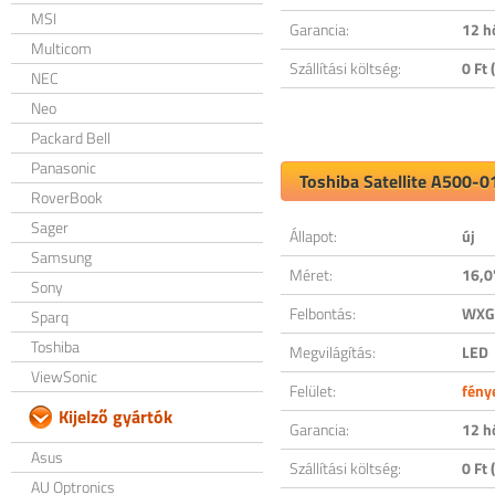
MSI
Garancia:
12 h
Multicom
Szállítási költség:
0 Ft (
NEC
Neo
Packard Bell
Panasonic
Toshiba Satellite A500-0
RoverBook
Sager
Állapot:
új
Samsung
Méret:
16,0
Sony
Felbontás:
WXGA
Sparq
Toshiba
Megvilágítás:
LED
ViewSonic
Felület:
fény
Kijelző gyártók
Garancia:
12 h
Asus
Szállítási költség:
0 Ft (
AU Optronics