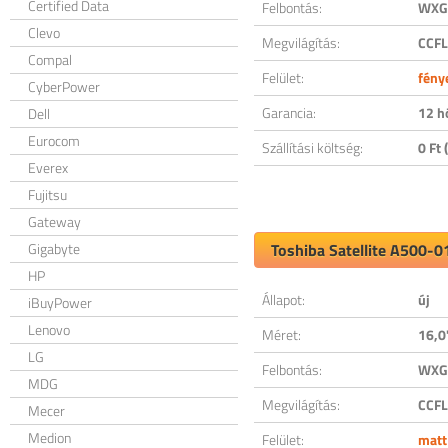
Certified Data
Felbontás:
WXGA
Clevo
Megvilágítás:
CCFL
Compal
Felület:
fény
CyberPower
Garancia:
12 h
Dell
Eurocom
Szállítási költség:
0 Ft (
Everex
Fujitsu
Gateway
Gigabyte
Toshiba Satellite A500-0
HP
Állapot:
új
iBuyPower
Lenovo
Méret:
16,0
LG
Felbontás:
WXGA
MDG
Megvilágítás:
CCFL
Mecer
Medion
Felület:
matt