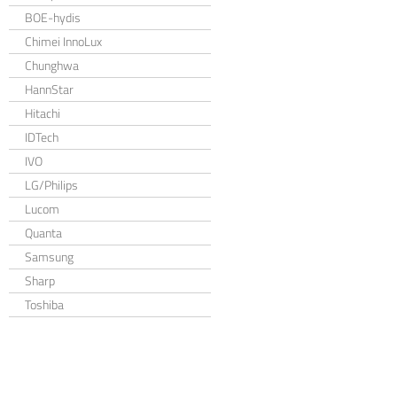
BOE-hydis
Chimei InnoLux
Chunghwa
HannStar
Hitachi
IDTech
IVO
LG/Philips
Lucom
Quanta
Samsung
Sharp
Toshiba