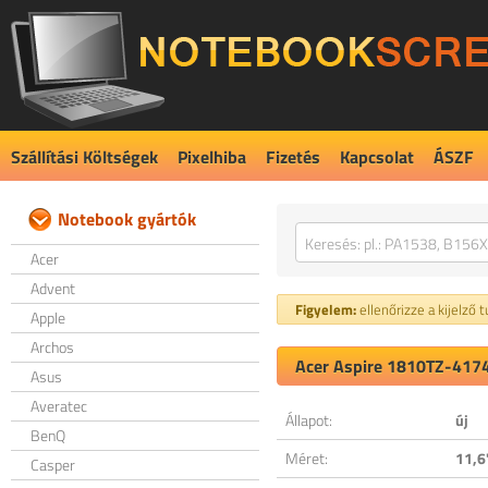
Szállítási Költségek
Pixelhiba
Fizetés
Kapcsolat
ÁSZF
Notebook gyártók
Acer
Advent
Figyelem:
ellenőrizze a kijelző 
Apple
Archos
Acer Aspire 1810TZ-4174 
Asus
Averatec
Állapot:
új
BenQ
Méret:
11,6
Casper