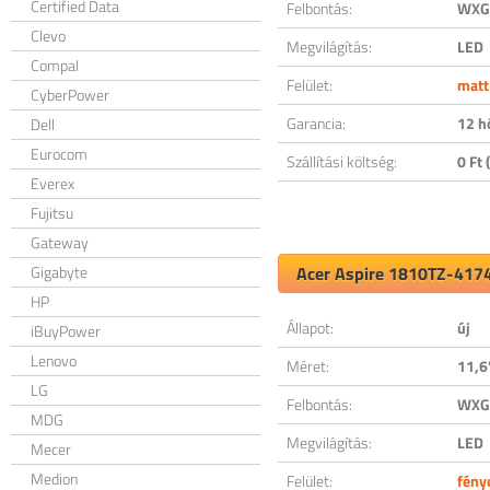
Certified Data
Felbontás:
WXGA
Clevo
Megvilágítás:
LED
Compal
Felület:
matt
CyberPower
Garancia:
12 h
Dell
Eurocom
Szállítási költség:
0 Ft (
Everex
Fujitsu
Gateway
Gigabyte
Acer Aspire 1810TZ-4174 
HP
Állapot:
új
iBuyPower
Lenovo
Méret:
11,6
LG
Felbontás:
WXGA
MDG
Megvilágítás:
LED
Mecer
Medion
Felület:
fény