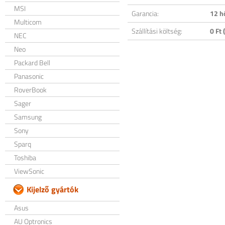
MSI
Garancia:
12 h
Multicom
Szállítási költség:
0 Ft (
NEC
Neo
Packard Bell
Panasonic
RoverBook
Sager
Samsung
Sony
Sparq
Toshiba
ViewSonic
Kijelző gyártók
Asus
AU Optronics