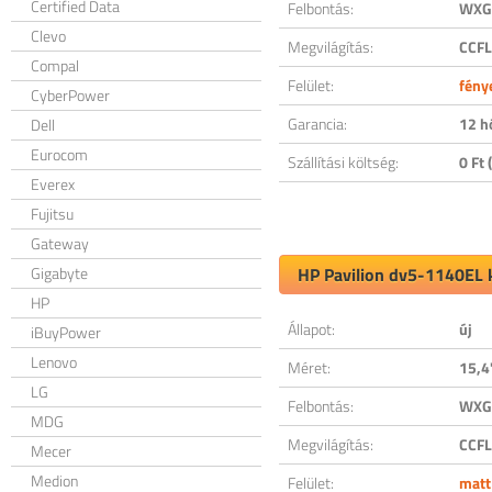
Certified Data
Felbontás:
WXGA
Clevo
Megvilágítás:
CCFL
Compal
Felület:
fény
CyberPower
Garancia:
12 h
Dell
Eurocom
Szállítási költség:
0 Ft (
Everex
Fujitsu
Gateway
Gigabyte
HP Pavilion dv5-1140EL k
HP
Állapot:
új
iBuyPower
Lenovo
Méret:
15,4
LG
Felbontás:
WXGA
MDG
Megvilágítás:
CCFL
Mecer
Medion
Felület:
matt