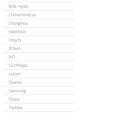
BOE-hydis
Chimei InnoLux
Chunghwa
HannStar
Hitachi
IDTech
IVO
LG/Philips
Lucom
Quanta
Samsung
Sharp
Toshiba