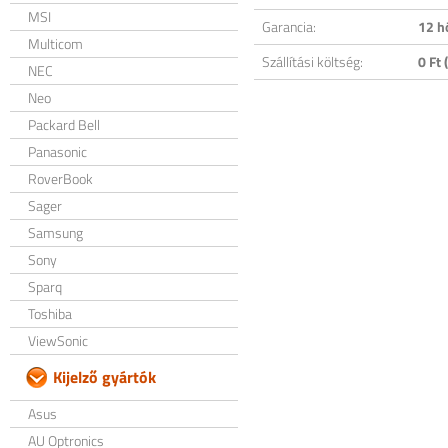
MSI
Garancia:
12 h
Multicom
Szállítási költség:
0 Ft (
NEC
Neo
Packard Bell
Panasonic
RoverBook
Sager
Samsung
Sony
Sparq
Toshiba
ViewSonic
Kijelző gyártók
Asus
AU Optronics