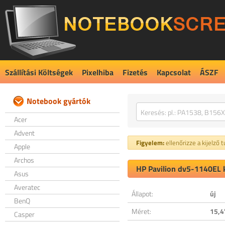
Szállítási Költségek
Pixelhiba
Fizetés
Kapcsolat
ÁSZF
Notebook gyártók
Acer
Advent
Figyelem:
ellenőrizze a kijelző 
Apple
Archos
HP Pavilion dv5-1140EL k
Asus
Averatec
Állapot:
új
BenQ
Méret:
15,4
Casper