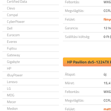
Certified Data
Felbontás:
WXGA
Clevo
Megvilágítás:
CCFL
Compal
Felület:
fény
CyberPower
Garancia:
12 h
Dell
Eurocom
Szállítási költség:
0 Ft (
Everex
Fujitsu
Gateway
Gigabyte
HP Pavilion dv5-1224TX k
HP
Állapot:
új
iBuyPower
Lenovo
Méret:
15,4
LG
Felbontás:
WXGA
MDG
Megvilágítás:
CCFL
Mecer
Medion
Felület:
matt