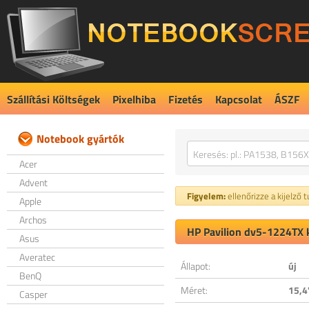
Szállítási Költségek
Pixelhiba
Fizetés
Kapcsolat
ÁSZF
Notebook gyártók
Acer
Advent
Figyelem:
ellenőrizze a kijelző 
Apple
Archos
HP Pavilion dv5-1224TX k
Asus
Averatec
Állapot:
új
BenQ
Méret:
15,4
Casper