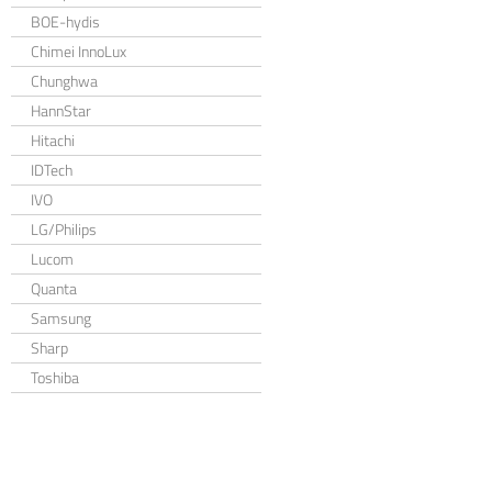
BOE-hydis
Chimei InnoLux
Chunghwa
HannStar
Hitachi
IDTech
IVO
LG/Philips
Lucom
Quanta
Samsung
Sharp
Toshiba