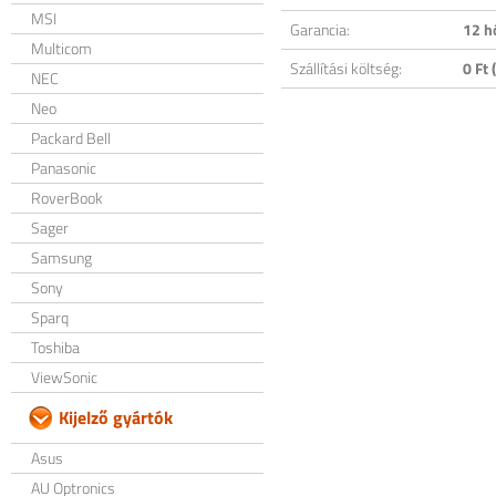
MSI
Garancia:
12 h
Multicom
Szállítási költség:
0 Ft (
NEC
Neo
Packard Bell
Panasonic
RoverBook
Sager
Samsung
Sony
Sparq
Toshiba
ViewSonic
Kijelző gyártók
Asus
AU Optronics