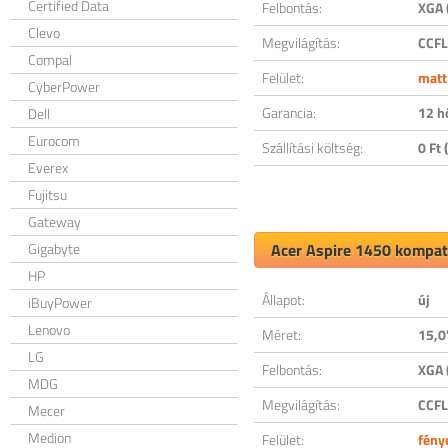
Certified Data
Felbontás:
XGA 
Clevo
Megvilágítás:
CCFL
Compal
Felület:
matt
CyberPower
Garancia:
12 h
Dell
Eurocom
Szállítási költség:
0 Ft (
Everex
Fujitsu
Gateway
Gigabyte
Acer Aspire 1450 kompati
HP
Állapot:
új
iBuyPower
Lenovo
Méret:
15,0
LG
Felbontás:
XGA 
MDG
Megvilágítás:
CCFL
Mecer
Medion
Felület:
fény