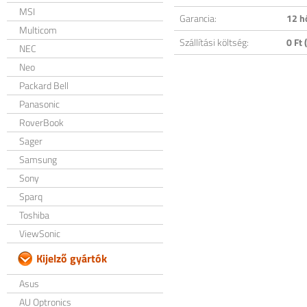
MSI
Garancia:
12 h
Multicom
Szállítási költség:
0 Ft (
NEC
Neo
Packard Bell
Panasonic
RoverBook
Sager
Samsung
Sony
Sparq
Toshiba
ViewSonic
Kijelző gyártók
Asus
AU Optronics