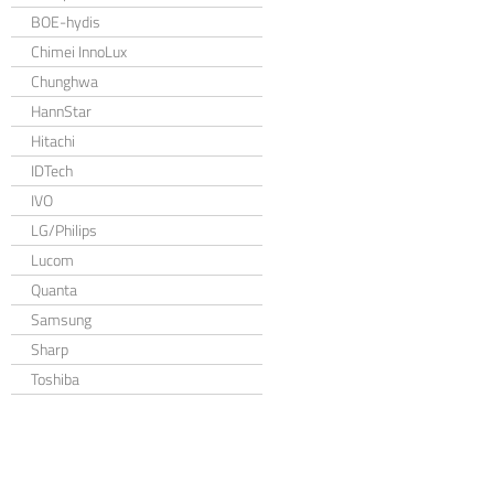
BOE-hydis
Chimei InnoLux
Chunghwa
HannStar
Hitachi
IDTech
IVO
LG/Philips
Lucom
Quanta
Samsung
Sharp
Toshiba