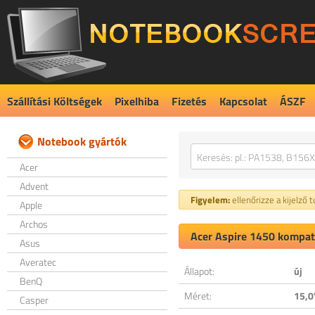
Szállítási Költségek
Pixelhiba
Fizetés
Kapcsolat
ÁSZF
Notebook gyártók
Acer
Advent
Figyelem:
ellenőrizze a kijelző 
Apple
Archos
Acer Aspire 1450 kompati
Asus
Averatec
Állapot:
új
BenQ
Méret:
15,0
Casper