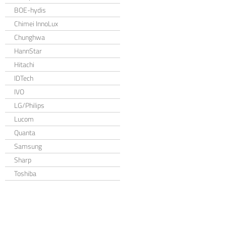
BOE-hydis
Chimei InnoLux
Chunghwa
HannStar
Hitachi
IDTech
IVO
LG/Philips
Lucom
Quanta
Samsung
Sharp
Toshiba