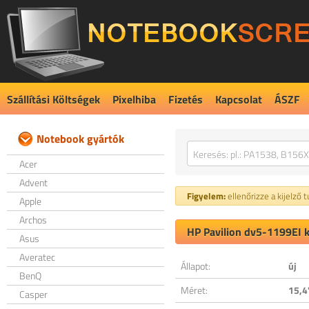
Szállítási Költségek
Pixelhiba
Fizetés
Kapcsolat
ÁSZF
Notebook gyártók
Acer
Advent
Figyelem:
ellenőrizze a kijelző 
Apple
Archos
HP Pavilion dv5-1199EI k
Asus
Averatec
Állapot:
új
BenQ
Méret:
15,4
Casper