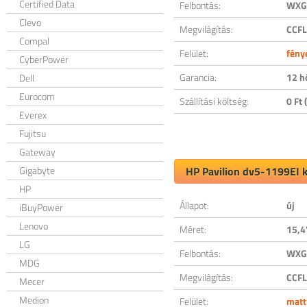
Certified Data
Felbontás:
WXGA
Clevo
Megvilágítás:
CCFL
Compal
Felület:
fény
CyberPower
Garancia:
12 h
Dell
Eurocom
Szállítási költség:
0 Ft (
Everex
Fujitsu
Gateway
Gigabyte
HP Pavilion dv5-1199EI k
HP
Állapot:
új
iBuyPower
Lenovo
Méret:
15,4
LG
Felbontás:
WXGA
MDG
Megvilágítás:
CCFL
Mecer
Medion
Felület:
matt