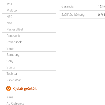
MSI
Garancia:
12 h
Multicom
Szállítási költség:
0 Ft (
NEC
Neo
Packard Bell
Panasonic
RoverBook
Sager
Samsung
Sony
Sparq
Toshiba
ViewSonic
Kijelző gyártók
Asus
AU Optronics